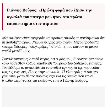
Γιάννης Βούρος: «Πρώτη φορά που έζησα την
αγκαλιά του πατέρα μου ήταν στο πρώτο
επισκεπτήριο στον στρατό»
«
Ως πατέρας είμαι τρυφερός και προστατευτικός με ποιότητα και όχι
με ποσότητα ωρών. Νιώθω πλήρης από αγάπη. Μέχρι πρόσφατα
κάναμε διάφορες ”σαχλαμάρες” στο σπίτι, που κάνουν τα μικρά
παιδιά μεταξύ τους.
Συνειδητοποιήσαμε πολύ νωρίς, ότι ο γιος μου, Στέφανος, για όποιο
λόγο ήρθε στον κόσμο, αποτέλεσε τον ρόλο του δασκάλου για εμάς.
Του δώσαμε το αντικλείδι για να ανοίξει την πόρτα της παρουσίας
του, ως ενεργού μέλους στην κοινωνία. Η ιδιαιτερότητά του έχει
γίνει viral με τα βίντεο που ανεβάζει και τις ομιλίες που κάνει.
Νιώθω υπερήφανος για εκείνον
», είπε ο Γιάννης Βούρος.