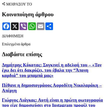
ΜΟΙΡΑΣΟΥ ΤΟ
Κοινοποίηση άρθρου
Facebook
X
Viber
WhatsApp
Email
Μοιραστείτε
ΔΙΑΦΗΜΙΣΗ
Επιλεγμένα άρθρα
Διαβάστε επίσης
Δημήτρης Κόκοτας: Συγκινεί η αδελφή του – «Τον
έχω δει ότι δακρύζει, του έβαλα την “Άπονη
καρδιά” του μπαμπά μας»
Πέθανε η δημοσιογράφος Αφροδίτη Νικολαράκη –
Απέργη
Γιώργος Λιάγκας: Αυτή είναι η πρώτη φωτογραφία
που είχε δημοσιεύσει στο Instagram προφίλ του