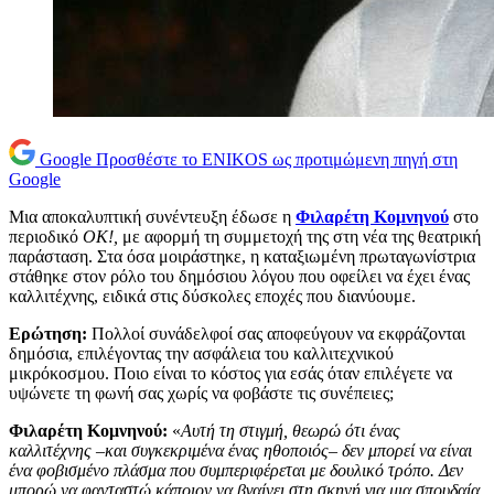
Google
Προσθέστε το ENIKOS ως προτιμώμενη πηγή στη
Google
Μια αποκαλυπτική συνέντευξη έδωσε η
Φιλαρέτη Κομνηνού
στο
περιοδικό
ΟΚ!,
με αφορμή τη συμμετοχή της στη νέα της θεατρική
παράσταση. Στα όσα μοιράστηκε, η καταξιωμένη πρωταγωνίστρια
στάθηκε στον ρόλο του δημόσιου λόγου που οφείλει να έχει ένας
καλλιτέχνης, ειδικά στις δύσκολες εποχές που διανύουμε.
Ερώτηση:
Πολλοί συνάδελφοί σας αποφεύγουν να εκφράζονται
δημόσια, επιλέγοντας την ασφάλεια του καλλιτεχνικού
μικρόκοσμου. Ποιο είναι το κόστος για εσάς όταν επιλέγετε να
υψώνετε τη φωνή σας χωρίς να φοβάστε τις συνέπειες;
Φιλαρέτη Κομνηνού:
«
Αυτή τη στιγμή, θεωρώ ότι ένας
καλλιτέχνης –και συγκεκριμένα ένας ηθοποιός– δεν μπορεί να είναι
ένα φοβισμένο πλάσμα που συμπεριφέρεται με δουλικό τρόπο. Δεν
μπορώ να φανταστώ κάποιον να βγαίνει στη σκηνή για μια σπουδαία