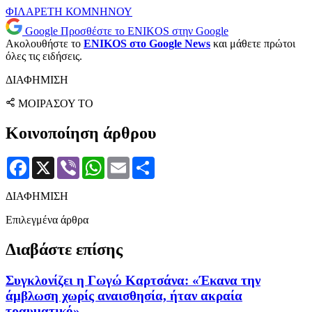
ΦΙΛΑΡΕΤΗ ΚΟΜΝΗΝΟΥ
Google
Προσθέστε το ENIKOS στην Google
Ακολουθήστε το
ENIKOS στο Google News
και μάθετε πρώτοι
όλες τις ειδήσεις.
ΔΙΑΦΗΜΙΣΗ
ΜΟΙΡΑΣΟΥ ΤΟ
Κοινοποίηση άρθρου
Facebook
X
Viber
WhatsApp
Email
Μοιραστείτε
ΔΙΑΦΗΜΙΣΗ
Επιλεγμένα άρθρα
Διαβάστε επίσης
Συγκλονίζει η Γωγώ Καρτσάνα: «Έκανα την
άμβλωση χωρίς αναισθησία, ήταν ακραία
τραυματικό»