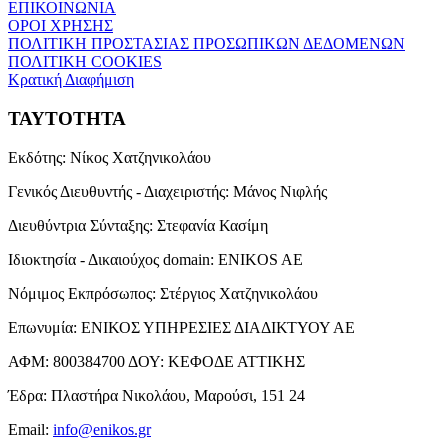
ΕΠΙΚΟΙΝΩΝΙΑ
ΟΡΟΙ ΧΡΗΣΗΣ
ΠΟΛΙΤΙΚΗ ΠΡΟΣΤΑΣΙΑΣ ΠΡΟΣΩΠΙΚΩΝ ΔΕΔΟΜΕΝΩΝ
ΠΟΛΙΤΙΚΗ COOKIES
Κρατική Διαφήμιση
ΤΑΥΤΟΤΗΤΑ
Εκδότης:
Νίκος Χατζηνικολάου
Γενικός Διευθυντής - Διαχειριστής:
Μάνος Νιφλής
Διευθύντρια Σύνταξης:
Στεφανία Κασίμη
Ιδιοκτησία - Δικαιούχος domain:
ENIKOS AE
Νόμιμος Εκπρόσωπος:
Στέργιος Χατζηνικολάου
Επωνυμία:
ΕΝΙΚΟΣ ΥΠΗΡΕΣΙΕΣ ΔΙΑΔΙΚΤΥΟΥ ΑΕ
ΑΦΜ:
800384700
ΔΟΥ:
ΚΕΦΟΔΕ ΑΤΤΙΚΗΣ
Έδρα:
Πλαστήρα Νικολάου, Μαρούσι, 151 24
Email:
info@enikos.gr