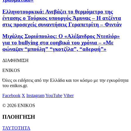
Ελληνοτουρκικά: Ανεβάζει το θερμόμετρο της
έντασης ο Τούρκος υπουργός Άμυνας – Η ατζέντα
στις προσεχείς συναντήσεις Γεραπετρίτη – Φιντάν
Μιχάλης Συριόπουλος: Ο «Αλέξανδρος Ντεσλόρ»
για το bullying στα εφηβικά του χρόνια – «Με
φώναζαν “μπούλη” “γκοτζίλα”, “αδερφή”»
ΔΙΑΦΗΜΙΣΗ
ENIKOS
Όλες οι ειδήσεις από την Ελλάδα και τον κόσμο με την εγκυρότητα
του enikos.gr.
Facebook
X
Instagram
YouTube
Viber
© 2026 ENIKOS
ΠΛΟΗΓΗΣΗ
ΤΑΥΤΟΤΗΤΑ