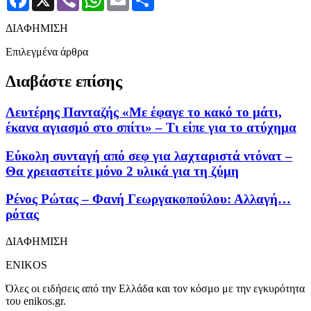
ΔΙΑΦΗΜΙΣΗ
Επιλεγμένα άρθρα
Διαβάστε επίσης
Λευτέρης Πανταζής «Με έφαγε το κακό το μάτι,
έκανα αγιασμό στο σπίτι» – Τι είπε για το ατύχημα
Εύκολη συνταγή από σεφ για λαχταριστά ντόνατ –
Θα χρειαστείτε μόνο 2 υλικά για τη ζύμη
Ρένος Ρώτας – Φανή Γεωργακοπούλου: Αλλαγή…
ρότας
ΔΙΑΦΗΜΙΣΗ
ENIKOS
Όλες οι ειδήσεις από την Ελλάδα και τον κόσμο με την εγκυρότητα
του enikos.gr.