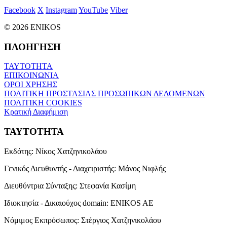
Facebook
X
Instagram
YouTube
Viber
© 2026 ENIKOS
ΠΛΟΗΓΗΣΗ
ΤΑΥΤΟΤΗΤΑ
ΕΠΙΚΟΙΝΩΝΙΑ
ΟΡΟΙ ΧΡΗΣΗΣ
ΠΟΛΙΤΙΚΗ ΠΡΟΣΤΑΣΙΑΣ ΠΡΟΣΩΠΙΚΩΝ ΔΕΔΟΜΕΝΩΝ
ΠΟΛΙΤΙΚΗ COOKIES
Κρατική Διαφήμιση
ΤΑΥΤΟΤΗΤΑ
Εκδότης:
Νίκος Χατζηνικολάου
Γενικός Διευθυντής - Διαχειριστής:
Μάνος Νιφλής
Διευθύντρια Σύνταξης:
Στεφανία Κασίμη
Ιδιοκτησία - Δικαιούχος domain:
ENIKOS AE
Νόμιμος Εκπρόσωπος:
Στέργιος Χατζηνικολάου