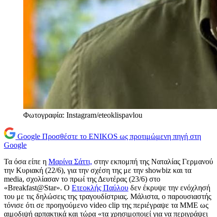
Φωτογραφία: Instagram/eteoklispavlou
Google
Προσθέστε το ENIKOS ως προτιμώμενη πηγή στη
Google
Τα όσα είπε η
Μαρίνα Σάττι,
στην εκπομπή της Ναταλίας Γερμανού
την Κυριακή (22/6), για την σχέση της με την showbiz και τα
media, σχολίασαν το πρωί της Δευτέρας (23/6) στο
«Breakfast@Star». Ο
Ετεοκλής Παύλου
δεν έκρυψε την ενόχλησή
του με τις δηλώσεις της τραγουδίστριας. Μάλιστα, ο παρουσιαστής
τόνισε ότι σε προηγούμενο video clip της περιέγραψε τα ΜΜΕ ως
αιμοδιψή αρπακτικά και τώρα «τα χρησιμοποιεί για να περιγράψει