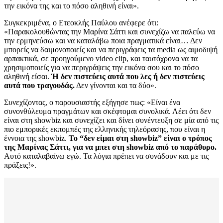
την εικόνα της και το πόσο αληθινή είναι».
Συγκεκριμένα, ο Ετεοκλής Παύλου ανέφερε ότι:
«Παρακολουθώντας την Μαρίνα Σάττι και συνεχίζω να παλεύω να
την ερμηνεύσω και να καταλάβω ποια πραγματικά είναι… Δεν
μπορείς να δαιμονοποιείς και να περιγράφεις τα media ως αιμοδιψή
αρπακτικά, σε προηγούμενο video clip, και ταυτόχρονα να τα
χρησιμοποιείς για να περιγράψεις την εικόνα σου και το πόσο
αληθινή είσαι.
Ή δεν πιστεύεις αυτά που λες ή δεν πιστεύεις
αυτά που τραγουδάς.
Δεν γίνονται και τα δύο».
Συνεχίζοντας, ο παρουσιαστής εξήγησε πως: «Είναι ένα
συνονθύλευμα πραγμάτων και σκέφτομαι συνολικά. Λέει ότι δεν
είναι στη showbiz και συνεχίζει και δίνει συνέντευξη σε μία από τις
πιο εμπορικές εκπομπές της ελληνικής τηλεόρασης, που είναι η
έννοια της showbiz.
Το “δεν είμαι στη showbiz” είναι ο τρόπος
της Μαρίνας Σάττι, για να μπει στη showbiz από το παράθυρο.
Αυτό καταλαβαίνω εγώ. Τα λόγια πρέπει να συνάδουν και με τις
πράξεις!».