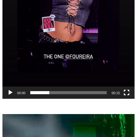
00:00
00:15
Πρόγραμμα
Αναπαραγωγής
Βίντεο