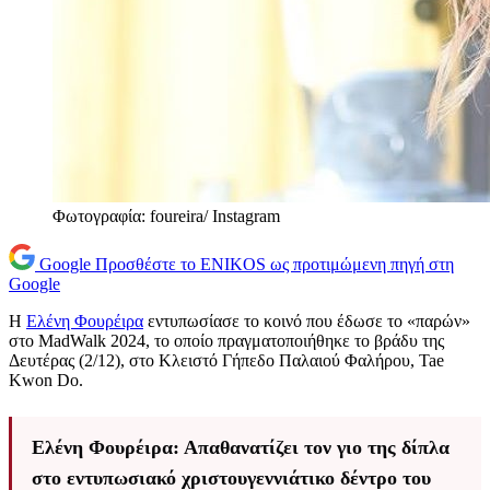
Φωτογραφία: foureira/ Instagram
Google
Προσθέστε το ENIKOS ως προτιμώμενη πηγή στη
Google
Η
Ελένη Φουρέιρα
εντυπωσίασε το κοινό που έδωσε το «παρών»
στο MadWalk 2024, το οποίο πραγματοποιήθηκε το βράδυ της
Δευτέρας (2/12), στο Κλειστό Γήπεδο Παλαιού Φαλήρου, Tae
Kwon Do.
Ελένη Φουρέιρα: Απαθανατίζει τον γιο της δίπλα
στο εντυπωσιακό χριστουγεννιάτικο δέντρο του