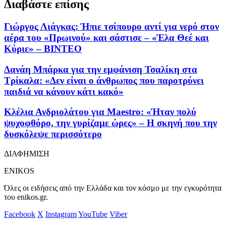
Διαβάστε επίσης
Γιώργος Λιάγκας: Ήπιε τσίπουρο αντί για νερό στον
αέρα του «Πρωινού» και σάστισε – «Έλα Θεέ και
Κύριε» – ΒΙΝΤΕΟ
Δανάη Μπάρκα για την εμφάνιση Τσαλίκη στα
Τρίκαλα: «Δεν είναι ο άνθρωπος που παροτρύνει
παιδιά να κάνουν κάτι κακό»
Κλέλια Ανδριολάτου για Maestro: «Ήταν πολύ
ψυχοφθόρο, την γυρίζαμε ώρες» – Η σκηνή που την
δυσκόλεψε περισσότερο
ΔΙΑΦΗΜΙΣΗ
ENIKOS
Όλες οι ειδήσεις από την Ελλάδα και τον κόσμο με την εγκυρότητα
του enikos.gr.
Facebook
X
Instagram
YouTube
Viber