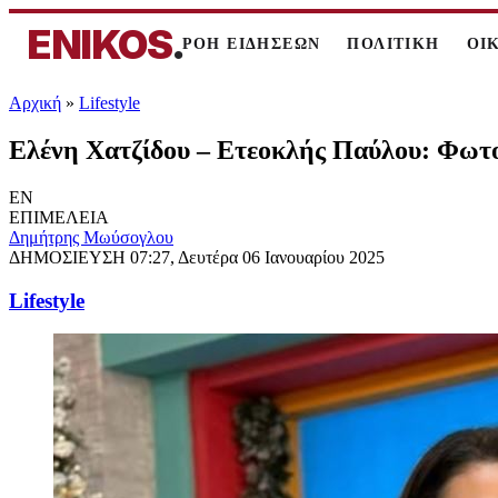
ENIKOS
.
ΡΟΗ ΕΙΔΗΣΕΩΝ
ΠΟΛΙΤΙΚΗ
ΟΙ
Αρχική
»
Lifestyle
Ελένη Χατζίδου – Ετεοκλής Παύλου: Φωτογ
EN
ΕΠΙΜΕΛΕΙΑ
Δημήτρης Μωύσογλου
ΔΗΜΟΣΙΕΥΣΗ
07:27, Δευτέρα 06 Ιανουαρίου 2025
Lifestyle