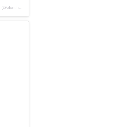
Η δημοσίευση κοινοποιήθηκε από το χρήστη Eleni Hatzidou Pavlou (@eleni.hatzidou)