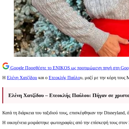
Google
Προσθέστε το ENIKOS ως προτιμώμενη πηγή στη Goo
Η
Ελένη Χατζίδου
και ο
Ετεοκλής Παύλο
υ, μαζί με την κόρη τους 
Ελένη Χατζίδου – Ετεοκλής Παύλου: Πήγαν σε χριστο
Κατά τη διάρκεια του ταξιδιού τους, επισκέφθηκαν την Disneyland, 
Η οικογένεια μοιράστηκε φωτογραφίες από την επίσκεψή τους στον 