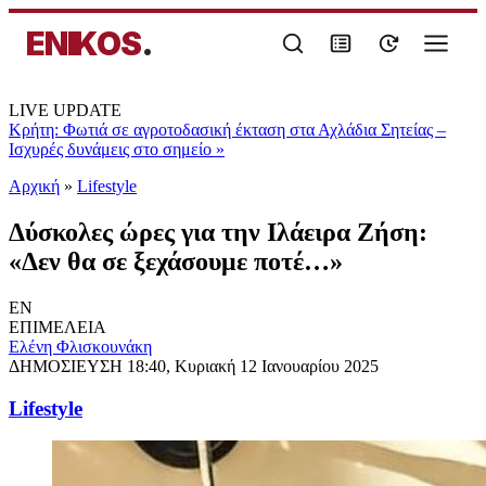
ENIKOS
.
LIVE UPDATE
Κρήτη: Φωτιά σε αγροτοδασική έκταση στα Αχλάδια Σητείας –
Ισχυρές δυνάμεις στο σημείο
»
Αρχική
»
Lifestyle
Δύσκολες ώρες για την Ιλάειρα Ζήση:
«Δεν θα σε ξεχάσουμε ποτέ…»
EN
ΕΠΙΜΕΛΕΙΑ
Ελένη Φλισκουνάκη
ΔΗΜΟΣΙΕΥΣΗ
18:40, Κυριακή 12 Ιανουαρίου 2025
Lifestyle