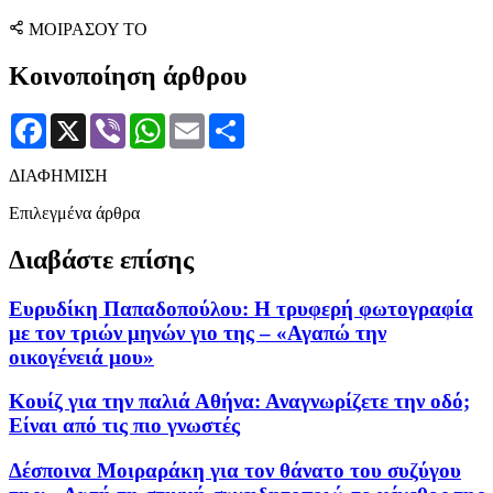
ΜΟΙΡΑΣΟΥ ΤΟ
Κοινοποίηση άρθρου
Facebook
X
Viber
WhatsApp
Email
Μοιραστείτε
ΔΙΑΦΗΜΙΣΗ
Επιλεγμένα άρθρα
Διαβάστε επίσης
Ευρυδίκη Παπαδοπούλου: Η τρυφερή φωτογραφία
με τον τριών μηνών γιο της – «Αγαπώ την
οικογένειά μου»
Κουίζ για την παλιά Αθήνα: Αναγνωρίζετε την οδό;
Είναι από τις πιο γνωστές
Δέσποινα Μοιραράκη για τον θάνατο του συζύγου