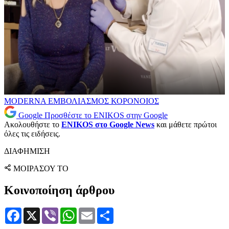
MODERNA
ΕΜΒΟΛΙΑΣΜΟΣ
ΚΟΡΟΝΟΙΟΣ
Google
Προσθέστε το ENIKOS στην Google
Ακολουθήστε το
ENIKOS στο Google News
και μάθετε πρώτοι
όλες τις ειδήσεις.
ΔΙΑΦΗΜΙΣΗ
ΜΟΙΡΑΣΟΥ ΤΟ
Κοινοποίηση άρθρου
Facebook
X
Viber
WhatsApp
Email
Μοιραστείτε