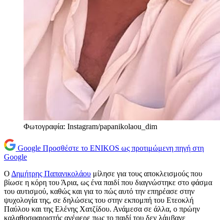
Φωτογραφία: Instagram/papanikolaou_dim
Google
Προσθέστε το ENIKOS ως προτιμώμενη πηγή στη
Google
Ο
Δημήτρης Παπανικολάου
μίλησε για τους αποκλεισμούς που
βίωσε η κόρη του Άρια, ως ένα παιδί που διαγνώστηκε στο φάσμα
του αυτισμού, καθώς και για το πώς αυτό την επηρέασε στην
ψυχολογία της, σε δηλώσεις του στην εκπομπή του Ετεοκλή
Παύλου και της Ελένης Χατζίδου. Ανάμεσα σε άλλα, ο πρώην
καλαθοσφαιριστής ανέφερε πως το παιδί του δεν λάμβανε