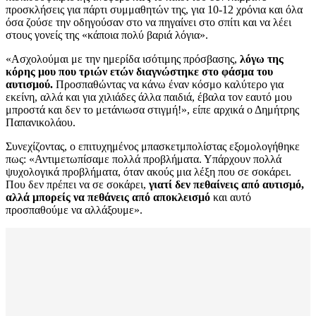
προσκλήσεις για πάρτι συμμαθητών της, για 10-12 χρόνια και όλα
όσα ζούσε την οδηγούσαν στο να πηγαίνει στο σπίτι και να λέει
στους γονείς της «κάποια πολύ βαριά λόγια».
«Ασχολούμαι με την ημερίδα ισότιμης πρόσβασης,
λόγω της
κόρης μου που τριών ετών διαγνώστηκε στο φάσμα του
αυτισμού.
Προσπαθώντας να κάνω έναν κόσμο καλύτερο για
εκείνη, αλλά και για χιλιάδες άλλα παιδιά, έβαλα τον εαυτό μου
μπροστά και δεν το μετάνιωσα στιγμή!», είπε αρχικά ο Δημήτρης
Παπανικολάου.
Συνεχίζοντας, ο επιτυχημένος μπασκετμπολίστας εξομολογήθηκε
πως: «Αντιμετωπίσαμε πολλά προβλήματα. Υπάρχουν πολλά
ψυχολογικά προβλήματα, όταν ακούς μια λέξη που σε σοκάρει.
Που δεν πρέπει να σε σοκάρει,
γιατί δεν πεθαίνεις από αυτισμό,
αλλά μπορείς να πεθάνεις από αποκλεισμό
και αυτό
προσπαθούμε να αλλάξουμε».