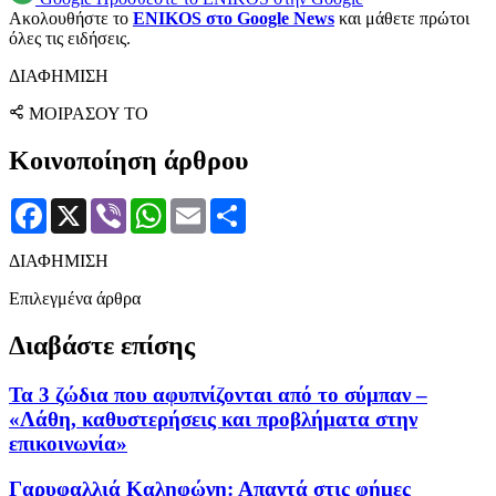
Ακολουθήστε το
ENIKOS στο Google News
και μάθετε πρώτοι
όλες τις ειδήσεις.
ΔΙΑΦΗΜΙΣΗ
ΜΟΙΡΑΣΟΥ ΤΟ
Κοινοποίηση άρθρου
Facebook
X
Viber
WhatsApp
Email
Μοιραστείτε
ΔΙΑΦΗΜΙΣΗ
Επιλεγμένα άρθρα
Διαβάστε επίσης
Τα 3 ζώδια που αφυπνίζονται από το σύμπαν –
«Λάθη, καθυστερήσεις και προβλήματα στην
επικοινωνία»
Γαρυφαλλιά Καληφώνη: Απαντά στις φήμες