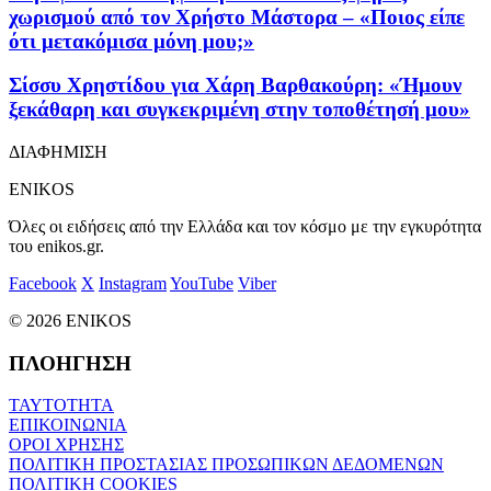
χωρισμού από τον Χρήστο Μάστορα – «Ποιος είπε
ότι μετακόμισα μόνη μου;»
Σίσσυ Χρηστίδου για Χάρη Βαρθακούρη: «Ήμουν
ξεκάθαρη και συγκεκριμένη στην τοποθέτησή μου»
ΔΙΑΦΗΜΙΣΗ
ENIKOS
Όλες οι ειδήσεις από την Ελλάδα και τον κόσμο με την εγκυρότητα
του enikos.gr.
Facebook
X
Instagram
YouTube
Viber
© 2026 ENIKOS
ΠΛΟΗΓΗΣΗ
ΤΑΥΤΟΤΗΤΑ
ΕΠΙΚΟΙΝΩΝΙΑ
ΟΡΟΙ ΧΡΗΣΗΣ
ΠΟΛΙΤΙΚΗ ΠΡΟΣΤΑΣΙΑΣ ΠΡΟΣΩΠΙΚΩΝ ΔΕΔΟΜΕΝΩΝ
ΠΟΛΙΤΙΚΗ COOKIES