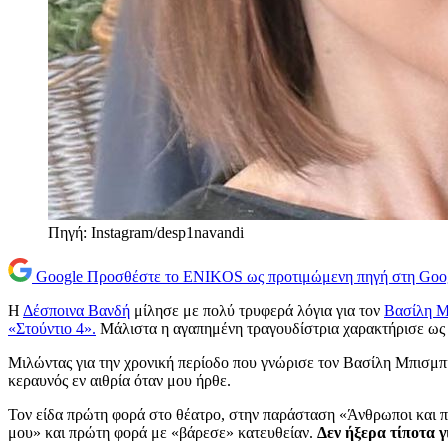
Πηγή: Instagram/desp1navandi
Google
Προσθέστε το ENIKOS ως προτιμώμενη πηγή στη Goo
Η
Δέσποινα Βανδή
μίλησε με πολύ τρυφερά λόγια για τον
Βασίλη Μ
«Στούντιο 4».
Μάλιστα η αγαπημένη τραγουδίστρια χαρακτήρισε ως «
Μιλώντας για την χρονική περίοδο που γνώρισε τον Βασίλη Μπισμπ
κεραυνός εν αιθρία όταν μου ήρθε.
Τον είδα πρώτη φορά στο θέατρο, στην παράσταση «Άνθρωποι και πο
μου» και πρώτη φορά με «βάρεσε» κατευθείαν.
Δεν ήξερα τίποτα γ