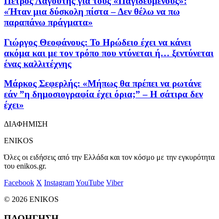
Πέτρος Λαγούτης για τους «Παγιδευμένους»:
«Ήταν μια δύσκολη πίστα – Δεν θέλω να πω
παραπάνω πράγματα»
Γιώργος Θεοφάνους: Το Ηρώδειο έχει να κάνει
ακόμα και με τον τρόπο που ντύνεται ή… ξεντύνεται
ένας καλλιτέχνης
Μάρκος Σεφερλής: «Μήπως θα πρέπει να ρωτάνε
εάν ”η δημοσιογραφία έχει όρια;” – Η σάτιρα δεν
έχει»
ΔΙΑΦΗΜΙΣΗ
ENIKOS
Όλες οι ειδήσεις από την Ελλάδα και τον κόσμο με την εγκυρότητα
του enikos.gr.
Facebook
X
Instagram
YouTube
Viber
© 2026 ENIKOS
ΠΛΟΗΓΗΣΗ