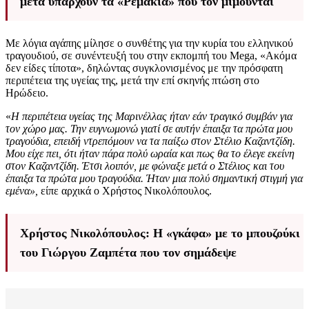
μετά υπάρχουν τα «Ρεμάκια» που τον μιμούνται
Με λόγια αγάπης μίλησε ο συνθέτης για την κυρία του ελληνικού
τραγουδιού, σε συνέντευξή του στην εκπομπή του Mega, «Ακόμα
δεν είδες τίποτα», δηλώντας συγκλονισμένος με την πρόσφατη
περιπέτεια της υγείας της, μετά την επί σκηνής πτώση στο
Ηρώδειο.
«
Η περιπέτεια υγείας της Μαρινέλλας ήταν εάν τραγικό συμβάν για
τον χώρο μας. Την ευγνωμονώ γιατί σε αυτήν έπαιξα τα πρώτα μου
τραγούδια, επειδή ντρεπόμουν να τα παίξω στον Στέλιο Καζαντζίδη.
Μου είχε πει, ότι ήταν πάρα πολύ ωραία και πως θα το έλεγε εκείνη
στον Καζαντζίδη. Έτσι λοιπόν, με φώναξε μετά ο Στέλιος και του
έπαιξα τα πρώτα μου τραγούδια. Ήταν μια πολύ σημαντική στιγμή για
εμένα»,
είπε αρχικά ο Χρήστος Νικολόπουλος.
Χρήστος Νικολόπουλος: Η «γκάφα» με το μπουζούκι
του Γιώργου Ζαμπέτα που τον σημάδεψε