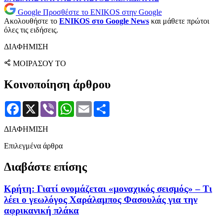
Google
Προσθέστε το ENIKOS στην Google
Ακολουθήστε το
ENIKOS στο Google News
και μάθετε πρώτοι
όλες τις ειδήσεις.
ΔΙΑΦΗΜΙΣΗ
ΜΟΙΡΑΣΟΥ ΤΟ
Κοινοποίηση άρθρου
Facebook
X
Viber
WhatsApp
Email
Μοιραστείτε
ΔΙΑΦΗΜΙΣΗ
Επιλεγμένα άρθρα
Διαβάστε επίσης
Κρήτη: Γιατί ονομάζεται «μοναχικός σεισμός» – Τι
λέει ο γεωλόγος Χαράλαμπος Φασουλάς για την
αφρικανική πλάκα