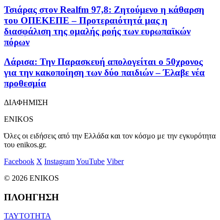
Τσιάρας στον Realfm 97,8: Ζητούμενο η κάθαρση
του ΟΠΕΚΕΠΕ – Προτεραιότητά μας η
διασφάλιση της ομαλής ροής των ευρωπαϊκών
πόρων
Λάρισα: Την Παρασκευή απολογείται ο 50χρονος
για την κακοποίηση των δύο παιδιών – Έλαβε νέα
προθεσμία
ΔΙΑΦΗΜΙΣΗ
ENIKOS
Όλες οι ειδήσεις από την Ελλάδα και τον κόσμο με την εγκυρότητα
του enikos.gr.
Facebook
X
Instagram
YouTube
Viber
© 2026 ENIKOS
ΠΛΟΗΓΗΣΗ
ΤΑΥΤΟΤΗΤΑ