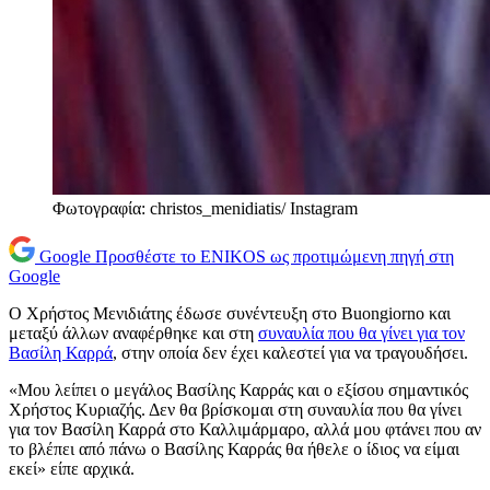
Φωτογραφία: christos_menidiatis/ Instagram
Google
Προσθέστε το ENIKOS ως προτιμώμενη πηγή στη
Google
Ο Χρήστος Μενιδιάτης έδωσε συνέντευξη στο Buongiorno και
μεταξύ άλλων αναφέρθηκε και στη
συναυλία που θα γίνει για τον
Βασίλη Καρρά
, στην οποία δεν έχει καλεστεί για να τραγουδήσει.
«Μου λείπει ο μεγάλος Βασίλης Καρράς και ο εξίσου σημαντικός
Χρήστος Κυριαζής. Δεν θα βρίσκομαι στη συναυλία που θα γίνει
για τον Βασίλη Καρρά στο Καλλιμάρμαρο, αλλά μου φτάνει που αν
το βλέπει από πάνω ο Βασίλης Καρράς θα ήθελε ο ίδιος να είμαι
εκεί» είπε αρχικά.