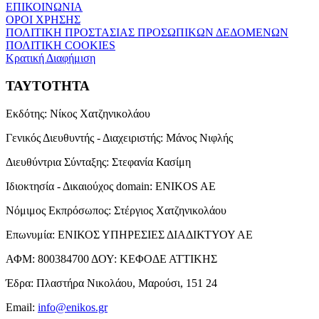
ΕΠΙΚΟΙΝΩΝΙΑ
ΟΡΟΙ ΧΡΗΣΗΣ
ΠΟΛΙΤΙΚΗ ΠΡΟΣΤΑΣΙΑΣ ΠΡΟΣΩΠΙΚΩΝ ΔΕΔΟΜΕΝΩΝ
ΠΟΛΙΤΙΚΗ COOKIES
Κρατική Διαφήμιση
ΤΑΥΤΟΤΗΤΑ
Εκδότης:
Νίκος Χατζηνικολάου
Γενικός Διευθυντής - Διαχειριστής:
Μάνος Νιφλής
Διευθύντρια Σύνταξης:
Στεφανία Κασίμη
Ιδιοκτησία - Δικαιούχος domain:
ENIKOS AE
Νόμιμος Εκπρόσωπος:
Στέργιος Χατζηνικολάου
Επωνυμία:
ΕΝΙΚΟΣ ΥΠΗΡΕΣΙΕΣ ΔΙΑΔΙΚΤΥΟΥ ΑΕ
ΑΦΜ:
800384700
ΔΟΥ:
ΚΕΦΟΔΕ ΑΤΤΙΚΗΣ
Έδρα:
Πλαστήρα Νικολάου, Μαρούσι, 151 24
Email:
info@enikos.gr