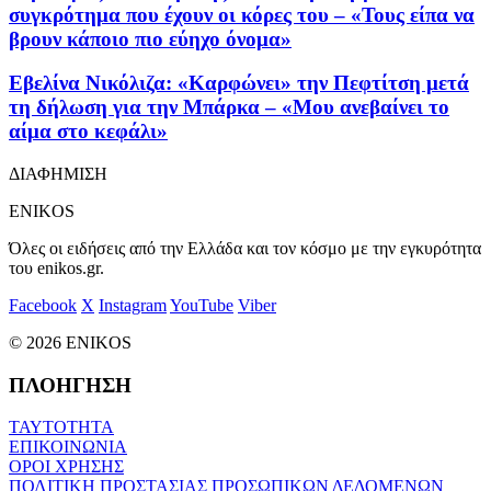
συγκρότημα που έχουν οι κόρες του – «Τους είπα να
βρουν κάποιο πιο εύηχο όνομα»
Εβελίνα Νικόλιζα: «Καρφώνει» την Πεφτίτση μετά
τη δήλωση για την Μπάρκα – «Μου ανεβαίνει το
αίμα στο κεφάλι»
ΔΙΑΦΗΜΙΣΗ
ENIKOS
Όλες οι ειδήσεις από την Ελλάδα και τον κόσμο με την εγκυρότητα
του enikos.gr.
Facebook
X
Instagram
YouTube
Viber
© 2026 ENIKOS
ΠΛΟΗΓΗΣΗ
ΤΑΥΤΟΤΗΤΑ
ΕΠΙΚΟΙΝΩΝΙΑ
ΟΡΟΙ ΧΡΗΣΗΣ
ΠΟΛΙΤΙΚΗ ΠΡΟΣΤΑΣΙΑΣ ΠΡΟΣΩΠΙΚΩΝ ΔΕΔΟΜΕΝΩΝ