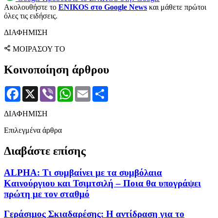
Ακολουθήστε το
ENIKOS στο Google News
και μάθετε πρώτοι
όλες τις ειδήσεις.
ΔΙΑΦΗΜΙΣΗ
ΜΟΙΡΑΣΟΥ ΤΟ
Κοινοποίηση άρθρου
Facebook
X
Viber
WhatsApp
Email
Μοιραστείτε
ΔΙΑΦΗΜΙΣΗ
Επιλεγμένα άρθρα
Διαβάστε επίσης
ALPHA: Τι συμβαίνει με τα συμβόλαια
Καινούργιου και Τσιμτσιλή – Ποια θα υπογράψει
πρώτη με τον σταθμό
Γεράσιμος Σκιαδαρέσης: Η αντίδραση για το