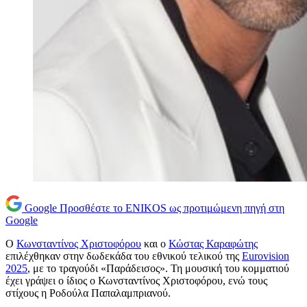
Google
Προσθέστε το ENIKOS ως προτιμώμενη πηγή στη
Google
Ο
Κωνσταντίνος Χριστοφόρου
και ο
Κώστας Καραφώτης
επιλέχθηκαν στην δωδεκάδα του εθνικού τελικού της
Eurovision
2025
, με το τραγούδι «Παράδεισος». Τη μουσική του κομματιού
έχει γράψει ο ίδιος ο Κωνσταντίνος Χριστοφόρου, ενώ τους
στίχους η Ροδούλα Παπαλαμπριανού.