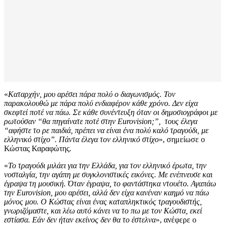
«
Καταρχήν, μου αρέσει πάρα πολύ ο διαγωνισμός. Τον
παρακολουθώ με πάρα πολύ ενδιαφέρον κάθε χρόνο. Δεν είχα
σκεφτεί ποτέ να πάω. Σε κάθε συνέντευξη όταν οι δημοσιογράφοι με
ρωτούσαν “θα πηγαίνατε ποτέ στην Eurovision;”, τους έλεγα
“αφήστε το ρε παιδιά, πρέπει να είναι ένα πολύ καλό τραγούδι, με
ελληνικό στίχο”. Πάντα έλεγα τον ελληνικό στίχο
», σημείωσε ο
Κώστας Καραφώτης.
«
Το τραγούδι μιλάει για την Ελλάδα, για τον ελληνικό έρωτα, την
νοσταλγία, την αγάπη με συγκλονιστικές εικόνες. Με ενέπνευσε και
έγραψα τη μουσική. Όταν έγραψα, το φαντάστηκα ντουέτο. Αγαπάω
την Eurovision, μου αρέσει, αλλά δεν είχα κανέναν καημό να πάω
μόνος μου. Ο Κώστας είναι ένας καταπληκτικός τραγουδιστής,
γνωριζόμαστε, και λέω αυτό κάνει να το πω με τον Κώστα, εκεί
εστίασα. Εάν δεν ήταν εκείνος δεν θα το έστελνα
», ανέφερε ο