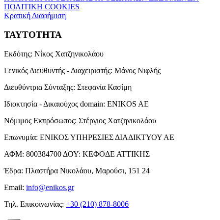
ΠΟΛΙΤΙΚΗ COOKIES
Κρατική Διαφήμιση
ΤΑΥΤΟΤΗΤΑ
Εκδότης:
Νίκος Χατζηνικολάου
Γενικός Διευθυντής - Διαχειριστής:
Μάνος Νιφλής
Διευθύντρια Σύνταξης:
Στεφανία Κασίμη
Ιδιοκτησία - Δικαιούχος domain:
ENIKOS AE
Νόμιμος Εκπρόσωπος:
Στέργιος Χατζηνικολάου
Επωνυμία:
ΕΝΙΚΟΣ ΥΠΗΡΕΣΙΕΣ ΔΙΑΔΙΚΤΥΟΥ ΑΕ
ΑΦΜ:
800384700
ΔΟΥ:
ΚΕΦΟΔΕ ΑΤΤΙΚΗΣ
Έδρα:
Πλαστήρα Νικολάου, Μαρούσι, 151 24
Email:
info@enikos.gr
Τηλ. Επικοινωνίας:
+30 (210) 878-8006