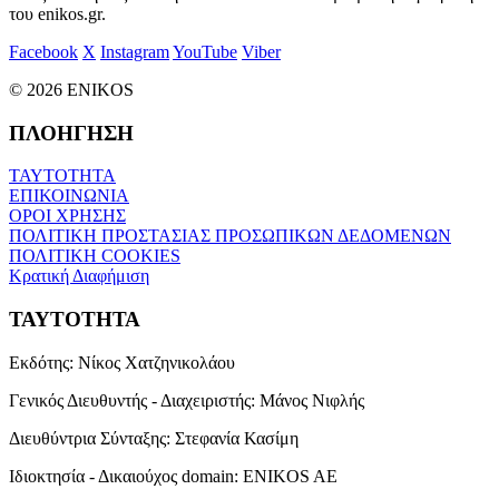
του enikos.gr.
Facebook
X
Instagram
YouTube
Viber
© 2026 ENIKOS
ΠΛΟΗΓΗΣΗ
ΤΑΥΤΟΤΗΤΑ
ΕΠΙΚΟΙΝΩΝΙΑ
ΟΡΟΙ ΧΡΗΣΗΣ
ΠΟΛΙΤΙΚΗ ΠΡΟΣΤΑΣΙΑΣ ΠΡΟΣΩΠΙΚΩΝ ΔΕΔΟΜΕΝΩΝ
ΠΟΛΙΤΙΚΗ COOKIES
Κρατική Διαφήμιση
ΤΑΥΤΟΤΗΤΑ
Εκδότης:
Νίκος Χατζηνικολάου
Γενικός Διευθυντής - Διαχειριστής:
Μάνος Νιφλής
Διευθύντρια Σύνταξης:
Στεφανία Κασίμη
Ιδιοκτησία - Δικαιούχος domain:
ENIKOS AE