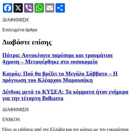
Facebook
X
Viber
WhatsApp
Email
Μοιραστείτε
ΔΙΑΦΗΜΙΣΗ
Επιλεγμένα άρθρα
Διαβάστε επίσης
Πάτρα: Αυτοκίνητο παρέσυρε και τραυμάτισε
4χρονη – Μεταφέρθηκε στο νοσοκομείο
Καιρός: Πού θα βρέξει το Μεγάλο Σάββατο – Η
πρόγνωση του Κλέαρχου Μαρουσάκη
Δένδιας μετά το ΚΥΣΕΑ: Τα κόμματα ήταν ενήμερα
για την τέταρτη Belharra
ΔΙΑΦΗΜΙΣΗ
ENIKOS
Όλες οι ειδήσεις από την Ελλάδα και τον κόσμο με την εγκυρότητα