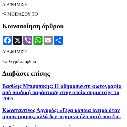
ΔΙΑΦΗΜΙΣΗ
ΜΟΙΡΑΣΟΥ ΤΟ
Κοινοποίηση άρθρου
Facebook
X
Viber
WhatsApp
Email
Μοιραστείτε
ΔΙΑΦΗΜΙΣΗ
Επιλεγμένα άρθρα
Διαβάστε επίσης
Βασίλης Μπισμπίκης: Η αδημοσίευτη φωτογραφία
από παιδική παράσταση στην οποία συμμετείχε το
2005
Κωνσταντίνος Αργυρός: «Είχα κάποια όνειρα όταν
ήμουν μικρός, αλλά δεν περίμενα όλο αυτό που ζω»