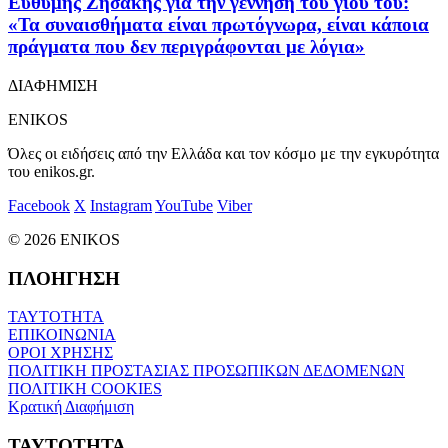
Ευθύμης Ζησάκης για την γέννηση του γιου του:
«Τα συναισθήματα είναι πρωτόγνωρα, είναι κάποια
πράγματα που δεν περιγράφονται με λόγια»
ΔΙΑΦΗΜΙΣΗ
ENIKOS
Όλες οι ειδήσεις από την Ελλάδα και τον κόσμο με την εγκυρότητα
του enikos.gr.
Facebook
X
Instagram
YouTube
Viber
© 2026 ENIKOS
ΠΛΟΗΓΗΣΗ
ΤΑΥΤΟΤΗΤΑ
ΕΠΙΚΟΙΝΩΝΙΑ
ΟΡΟΙ ΧΡΗΣΗΣ
ΠΟΛΙΤΙΚΗ ΠΡΟΣΤΑΣΙΑΣ ΠΡΟΣΩΠΙΚΩΝ ΔΕΔΟΜΕΝΩΝ
ΠΟΛΙΤΙΚΗ COOKIES
Κρατική Διαφήμιση
ΤΑΥΤΟΤΗΤΑ