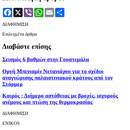
Facebook
X
Viber
WhatsApp
Email
Μοιραστείτε
ΔΙΑΦΗΜΙΣΗ
Επιλεγμένα άρθρα
Διαβάστε επίσης
Σεισμός 6 βαθμών στην Γουατεμάλα
Οργή Μπενιαμίν Νετανιάχου για το σχέδιο
αναγνώρισης παλαιστινιακού κράτους από τον
Στάρμερ
Καιρός : Διήμερο αστάθειας με βροχές, ισχυρούς
ανέμους και πτώση της θερμοκρασίας
ΔΙΑΦΗΜΙΣΗ
ENIKOS