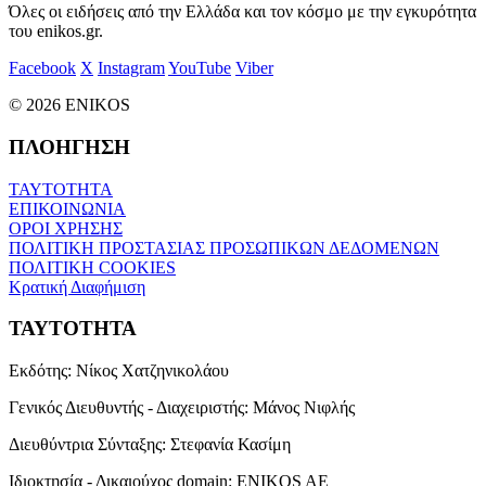
Όλες οι ειδήσεις από την Ελλάδα και τον κόσμο με την εγκυρότητα
του enikos.gr.
Facebook
X
Instagram
YouTube
Viber
© 2026 ENIKOS
ΠΛΟΗΓΗΣΗ
ΤΑΥΤΟΤΗΤΑ
ΕΠΙΚΟΙΝΩΝΙΑ
ΟΡΟΙ ΧΡΗΣΗΣ
ΠΟΛΙΤΙΚΗ ΠΡΟΣΤΑΣΙΑΣ ΠΡΟΣΩΠΙΚΩΝ ΔΕΔΟΜΕΝΩΝ
ΠΟΛΙΤΙΚΗ COOKIES
Κρατική Διαφήμιση
ΤΑΥΤΟΤΗΤΑ
Εκδότης:
Νίκος Χατζηνικολάου
Γενικός Διευθυντής - Διαχειριστής:
Μάνος Νιφλής
Διευθύντρια Σύνταξης:
Στεφανία Κασίμη
Ιδιοκτησία - Δικαιούχος domain:
ENIKOS AE