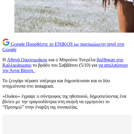
Google
Προσθέστε το ENIKOS ως προτιμώμενη πηγή στη
Google
Η
Αθηνά Οικονομάκου
και ο Μπρούνο Τσερέλα
βρέθηκαν στο
Καλλιμάρμαρο
το βράδυ του Σαββάτου (5/10) για
να απολαύσουν
την Άννα Βίσση.
Το ζευγάρι πέρασε υπέροχα και δημοσίευσαν και οι δύο
στιγμιότυπα στο instagram.
«Ουάου» έγραψε ο σύντροφος της ηθοποιού, δημοσιεύοντας ένα
βίντεο με την τραγουδίστρια στη σκηνή να ερμηνεύει το
“Προτιμώ” στην έναρξη της συναυλίας.