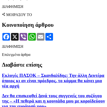
ΔΙΑΦΗΜΙΣΗ
ΜΟΙΡΑΣΟΥ ΤΟ
Κοινοποίηση άρθρου
Facebook
X
Viber
WhatsApp
Email
Μοιραστείτε
ΔΙΑΦΗΜΙΣΗ
Επιλεγμένα άρθρα
Διαβάστε επίσης
Εκλογές ΠΑΣΟΚ – Σκανδαλίδης: Την άλλη Δευτέρα
όποιος κι αν είναι πρόεδρος, το κόμμα θα κάνει μια
νέα αρχή
Δεν θα επισκεφθεί ξανά τους συγγενείς του συζύγου
της – «Η πεθερά και η κουνιάδα μου με κοροϊδεύουν
για την εμφάνισή μου»