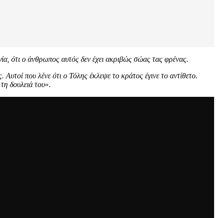
γία, ότι ο άνθρωπος αυτός δεν έχει ακριβώς σώας τας φρένας.
Αυτοί που λένε ότι ο Τόλης έκλεψε το κράτος έγινε το αντίθετο.
τη δουλειά του
».