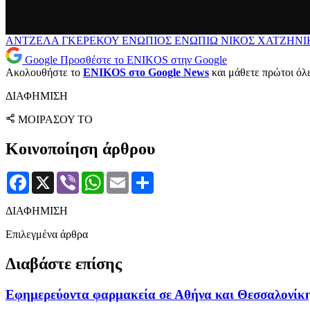
ΑΝΤΖΕΛΑ ΓΚΕΡΕΚΟΥ
ΕΝΩΠΙΟΣ ΕΝΩΠΙΩ
ΝΙΚΟΣ ΧΑΤΖΗΝ
Google
Προσθέστε το ENIKOS στην Google
Ακολουθήστε το
ENIKOS στο Google News
και μάθετε πρώτοι όλες
ΔΙΑΦΗΜΙΣΗ
ΜΟΙΡΑΣΟΥ ΤΟ
Κοινοποίηση άρθρου
Facebook
X
Viber
WhatsApp
Email
Μοιραστείτε
ΔΙΑΦΗΜΙΣΗ
Επιλεγμένα άρθρα
Διαβάστε επίσης
Εφημερεύοντα φαρμακεία σε Αθήνα και Θεσσαλονίκη