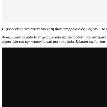
Η φορολογική περιπέτεια του Τόλη ήταν απόρροια ενός διαζυγίου. Το 
Αθωώθηκαν με αυτό το επιχείρημα από μια Δικαιοσύνη που δεν έκανε σ
Έχασε όλη του την περιουσία από μια κακοδικία. Κάποιοι έπεσαν σαν 