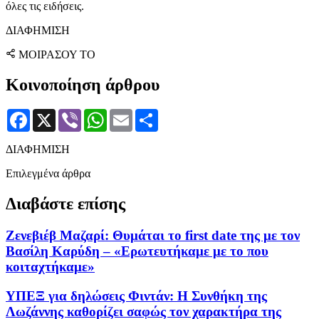
όλες τις ειδήσεις.
ΔΙΑΦΗΜΙΣΗ
ΜΟΙΡΑΣΟΥ ΤΟ
Κοινοποίηση άρθρου
Facebook
X
Viber
WhatsApp
Email
Μοιραστείτε
ΔΙΑΦΗΜΙΣΗ
Επιλεγμένα άρθρα
Διαβάστε επίσης
Ζενεβιέβ Μαζαρί: Θυμάται το first date της με τον
Βασίλη Καρύδη – «Ερωτευτήκαμε με το που
κοιταχτήκαμε»
ΥΠΕΞ για δηλώσεις Φιντάν: Η Συνθήκη της
Λωζάννης καθορίζει σαφώς τον χαρακτήρα της