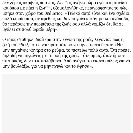
δεν ξέρεις ακριβώς που πας. Λες “ας ανέβω τώρα εγώ στη σανίδα
και όπου με πάει η ζωή”», εξομολογήθηκε, περιγράφοντας το πώς
μπήκε στον χώρο του θεάματος. «Τελικά αυτό είναι και ένα σχέδιο
πολύ ωραίο που, αν αφεθείς και δεν πηγαίνεις κόντρα και ανάποδα,
θα περάσεις την περιπέτεια της ζωής σου αλλά νομίζω ότι θα σε
βγάλει σε πολύ ωραία μέρη».
Ο ίδιος στάθηκε ιδιαίτερα στην έννοια της ροής, λέγοντας πως η
ζωή τού έδειξε ότι είναι προτιμότερο να την εμπιστεύεσαι: «Να
μην πηγαίνεις κόντρα στο ρεύμα, το πιστεύω πολύ αυτό. Ότι πρέπει
δηλαδή να πηγαίνεις με τη ροή της ζωής. Τότε όμως, όταν ήμουν
πιτσιρικάς, δεν το καταλάβαινα. Από ανάγκη το έκανα απλώς για να
μην βουλιάξω, για να μην πνιγώ και το άφησα».