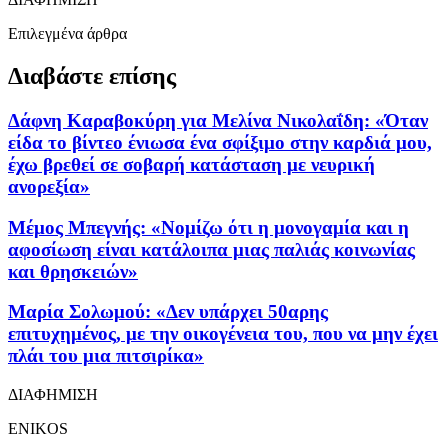
Επιλεγμένα άρθρα
Διαβάστε επίσης
Δάφνη Καραβοκύρη για Μελίνα Νικολαΐδη: «Όταν
είδα το βίντεο ένιωσα ένα σφίξιμο στην καρδιά μου,
έχω βρεθεί σε σοβαρή κατάσταση με νευρική
ανορεξία»
Μέμος Μπεγνής: «Νομίζω ότι η μονογαμία και η
αφοσίωση είναι κατάλοιπα μιας παλιάς κοινωνίας
και θρησκειών»
Μαρία Σολωμού: «Δεν υπάρχει 50αρης
επιτυχημένος, με την οικογένεια του, που να μην έχει
πλάι του μια πιτσιρίκα»
ΔΙΑΦΗΜΙΣΗ
ENIKOS