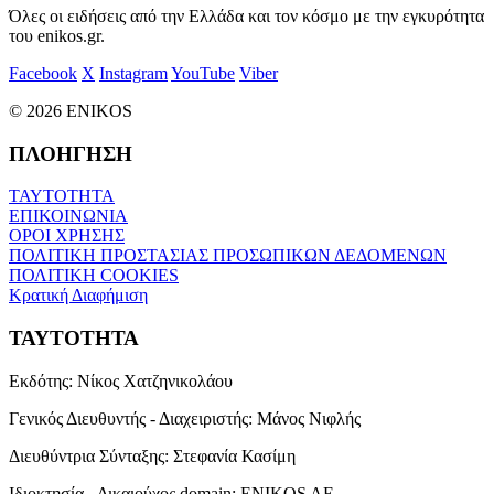
Όλες οι ειδήσεις από την Ελλάδα και τον κόσμο με την εγκυρότητα
του enikos.gr.
Facebook
X
Instagram
YouTube
Viber
© 2026 ENIKOS
ΠΛΟΗΓΗΣΗ
ΤΑΥΤΟΤΗΤΑ
ΕΠΙΚΟΙΝΩΝΙΑ
ΟΡΟΙ ΧΡΗΣΗΣ
ΠΟΛΙΤΙΚΗ ΠΡΟΣΤΑΣΙΑΣ ΠΡΟΣΩΠΙΚΩΝ ΔΕΔΟΜΕΝΩΝ
ΠΟΛΙΤΙΚΗ COOKIES
Κρατική Διαφήμιση
ΤΑΥΤΟΤΗΤΑ
Εκδότης:
Νίκος Χατζηνικολάου
Γενικός Διευθυντής - Διαχειριστής:
Μάνος Νιφλής
Διευθύντρια Σύνταξης:
Στεφανία Κασίμη
Ιδιοκτησία - Δικαιούχος domain:
ENIKOS AE