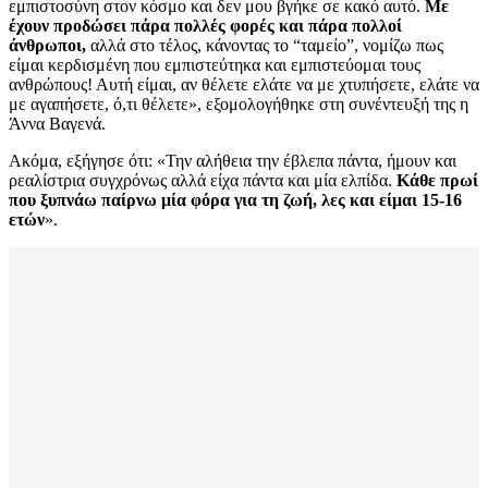
εμπιστοσύνη στον κόσμο και δεν μου βγήκε σε κακό αυτό.
Με
έχουν προδώσει πάρα πολλές φορές και πάρα πολλοί
άνθρωποι,
αλλά στο τέλος, κάνοντας το “ταμείο”, νομίζω πως
είμαι κερδισμένη που εμπιστεύτηκα και εμπιστεύομαι τους
ανθρώπους! Αυτή είμαι, αν θέλετε ελάτε να με χτυπήσετε, ελάτε να
με αγαπήσετε, ό,τι θέλετε», εξομολογήθηκε στη συνέντευξή της η
Άννα Βαγενά.
Ακόμα, εξήγησε ότι: «Την αλήθεια την έβλεπα πάντα, ήμουν και
ρεαλίστρια συγχρόνως αλλά είχα πάντα και μία ελπίδα.
Κάθε πρωί
που ξυπνάω παίρνω μία φόρα για τη ζωή, λες και είμαι 15-16
ετών
».