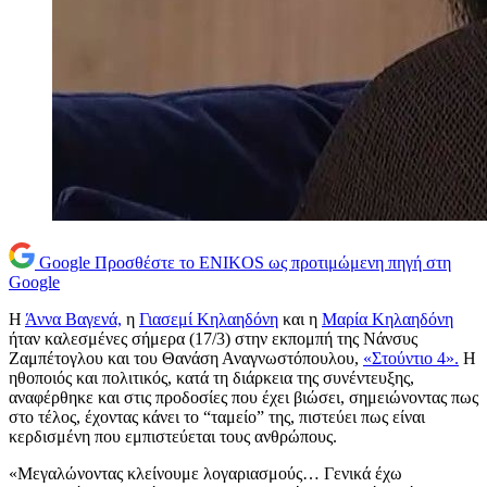
Google
Προσθέστε το ENIKOS ως προτιμώμενη πηγή στη
Google
Η
Άννα Βαγενά,
η
Γιασεμί Κηλαηδόνη
και η
Μαρία Κηλαηδόνη
ήταν καλεσμένες σήμερα (17/3) στην εκπομπή της Νάνσυς
Ζαμπέτογλου και του Θανάση Αναγνωστόπουλου,
«Στούντιο 4».
Η
ηθοποιός και πολιτικός, κατά τη διάρκεια της συνέντευξης,
αναφέρθηκε και στις προδοσίες που έχει βιώσει, σημειώνοντας πως
στο τέλος, έχοντας κάνει το “ταμείο” της, πιστεύει πως είναι
κερδισμένη που εμπιστεύεται τους ανθρώπους.
«Μεγαλώνοντας κλείνουμε λογαριασμούς… Γενικά έχω