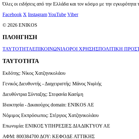
Όλες οι ειδήσεις από την Ελλάδα και τον κόσμο με την εγκυρότητα τ
Facebook
X
Instagram
YouTube
Viber
© 2026 ENIKOS
ΠΛΟΗΓΗΣΗ
ΤΑΥΤΟΤΗΤΑ
ΕΠΙΚΟΙΝΩΝΙΑ
ΟΡΟΙ ΧΡΗΣΗΣ
ΠΟΛΙΤΙΚΗ ΠΡΟΣ
ΤΑΥΤΟΤΗΤΑ
Εκδότης:
Νίκος Χατζηνικολάου
Γενικός Διευθυντής - Διαχειριστής:
Μάνος Νιφλής
Διευθύντρια Σύνταξης:
Στεφανία Κασίμη
Ιδιοκτησία - Δικαιούχος domain:
ENIKOS AE
Νόμιμος Εκπρόσωπος:
Στέργιος Χατζηνικολάου
Επωνυμία:
ΕΝΙΚΟΣ ΥΠΗΡΕΣΙΕΣ ΔΙΑΔΙΚΤΥΟΥ ΑΕ
ΑΦΜ:
800384700
ΔΟΥ:
ΚΕΦΟΔΕ ΑΤΤΙΚΗΣ