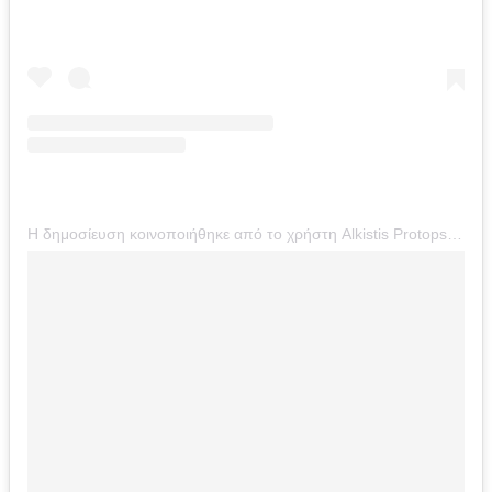
Η δημοσίευση κοινοποιήθηκε από το χρήστη Alkistis Protopsalti -Greece (@alkistisprotopsalti)