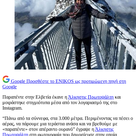
Google
Προσθέστε το ENIKOS ως προτιμώμενη πηγή στη
Google
Παραπέντε στην Ελβετία έκανε η
Άλκηστις Πρωτοψάλτη
και
μοιράστηκε στιγμιότυπα μέσα από τον λογαριασμό της στο
Instagram.
“Πάνω από τα σύννεφα, στα 3.000 μέτρα. Περιμένοντας να πέσει ο
αέρας, να πάρουμε μια τεράστια ανάσα και να βρεθούμε με
«παραπέντε» στον απέραντο ουρανό” έγραψε η
Άλκηστις
Πρωτοψάλτη
στη φωτογραφία που δημοσίευσε στην οποία