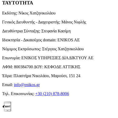
ΤΑΥΤΟΤΗΤΑ
Εκδότης:
Νίκος Χατζηνικολάου
Γενικός Διευθυντής - Διαχειριστής:
Μάνος Νιφλής
Διευθύντρια Σύνταξης:
Στεφανία Κασίμη
Ιδιοκτησία - Δικαιούχος domain:
ENIKOS AE
Νόμιμος Εκπρόσωπος:
Στέργιος Χατζηνικολάου
Επωνυμία:
ΕΝΙΚΟΣ ΥΠΗΡΕΣΙΕΣ ΔΙΑΔΙΚΤΥΟΥ ΑΕ
ΑΦΜ:
800384700
ΔΟΥ:
ΚΕΦΟΔΕ ΑΤΤΙΚΗΣ
Έδρα:
Πλαστήρα Νικολάου, Μαρούσι, 151 24
Email:
info@enikos.gr
Τηλ. Επικοινωνίας:
+30 (210) 878-8006