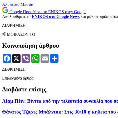
Αλμπέρτο Μποτία
Google
Προσθέστε το ENIKOS στην Google
Ακολουθήστε το
ENIKOS στο Google News
και μάθετε πρώτοι όλες
ΔΙΑΦΗΜΙΣΗ
ΜΟΙΡΑΣΟΥ ΤΟ
Κοινοποίηση άρθρου
Facebook
X
Viber
WhatsApp
Email
Μοιραστείτε
ΔΙΑΦΗΜΙΣΗ
Επιλεγμένα άρθρα
Διαβάστε επίσης
Λίαμ Πέιν: Βίντεο από την τελευταία συναυλία που π
Θάνατος Τζορτζ Μπάλντοκ: Στις 30/10 η κηδεία του