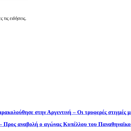
 τις ειδήσεις.
αρακολούθησε στην Αργεντινή – Οι τρυφερές στιγμές 
 – Προς αναβολή ο αγώνας Κυπέλλου του Παναθηναϊκο