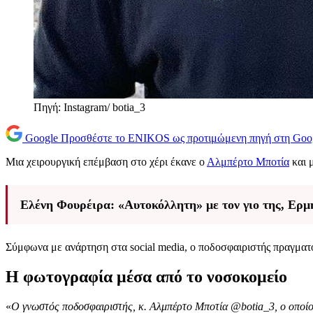
Πηγή: Instagram/ botia_3
Google
Προσθέστε το ENIKOS ως προτιμώμενη πηγή στη Goo
Μια χειρουργική επέμβαση στο χέρι έκανε ο
Αλμπέρτο Μποτία
και 
Ελένη Φουρέιρα: «Αυτοκόλλητη» με τον γιο της, Ερμή
Σύμφωνα με ανάρτηση στα social media, ο ποδοσφαιριστής πραγματο
Η φωτογραφία μέσα από το νοσοκομείο
«
Ο γνωστός ποδοσφαιριστής, κ. Αλμπέρτο Μποτία @botia_3, ο οποίος