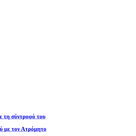
με τη σύντροφό του
ύ με τον Ατρόμητο