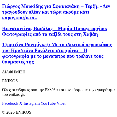
Γιώργος Μουκίδης για Σφακιανάκη – Τερζή: «Δεν
τραγουδούν πλέον και τώρα ακούμε κάτι
καραγκιοζάκια»
Κωνσταντίνος Βασάλος – Μαρία Παπαγεωργίου:
Φωτογραφίες από το ταξίδι τους στη Χαβάη
Τζορτζίνα Ροντρίγκεζ: Με το ιδιωτικό αεροσκάφος
του Κριστιάνο Ρονάλντο στα χιόνια – Η
φωτογραφία με το μονόπετρο που τρέλανε τους
θαυμαστές της
ΔΙΑΦΗΜΙΣΗ
ENIKOS
Όλες οι ειδήσεις από την Ελλάδα και τον κόσμο με την εγκυρότητα
του enikos.gr.
Facebook
X
Instagram
YouTube
Viber
© 2026 ENIKOS