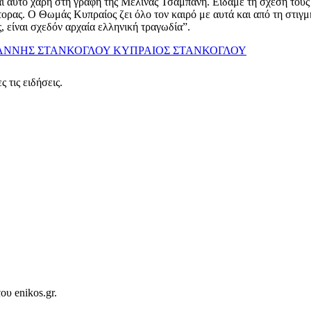
ι αυτό χάρη στη γραφή της Μελίνας Τσαμπάνη. Είδαμε τη σχέση τους 
ορας. Ο Θωμάς Κυπραίος ζει όλο τον καιρό με αυτά και από τη στιγμ
 είναι σχεδόν αρχαία ελληνική τραγωδία”.
ΑΝΝΗΣ ΣΤΑΝΚΟΓΛΟΥ
ΚΥΠΡΑΙΟΣ
ΣΤΑΝΚΟΓΛΟΥ
 τις ειδήσεις.
ου enikos.gr.