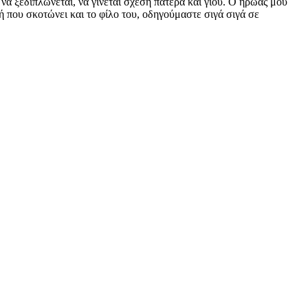
να ξεδιπλώνεται, να γίνεται σχέση πατέρα και γιου. Ο ήρωάς μου
ή που σκοτώνει και το φίλο του, οδηγούμαστε σιγά σιγά σε