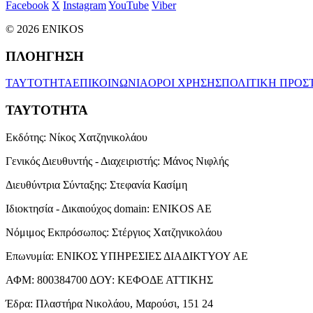
Facebook
X
Instagram
YouTube
Viber
© 2026 ENIKOS
ΠΛΟΗΓΗΣΗ
ΤΑΥΤΟΤΗΤΑ
ΕΠΙΚΟΙΝΩΝΙΑ
ΟΡΟΙ ΧΡΗΣΗΣ
ΠΟΛΙΤΙΚΗ ΠΡΟΣ
ΤΑΥΤΟΤΗΤΑ
Εκδότης:
Νίκος Χατζηνικολάου
Γενικός Διευθυντής - Διαχειριστής:
Μάνος Νιφλής
Διευθύντρια Σύνταξης:
Στεφανία Κασίμη
Ιδιοκτησία - Δικαιούχος domain:
ENIKOS AE
Νόμιμος Εκπρόσωπος:
Στέργιος Χατζηνικολάου
Επωνυμία:
ΕΝΙΚΟΣ ΥΠΗΡΕΣΙΕΣ ΔΙΑΔΙΚΤΥΟΥ ΑΕ
ΑΦΜ:
800384700
ΔΟΥ:
ΚΕΦΟΔΕ ΑΤΤΙΚΗΣ
Έδρα:
Πλαστήρα Νικολάου, Μαρούσι, 151 24