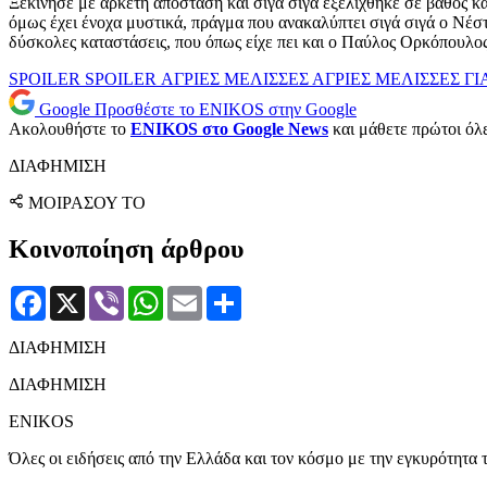
Ξεκίνησε με αρκετή απόσταση και σιγά σιγά εξελίχθηκε σε βάθος κα
όμως έχει ένοχα μυστικά, πράγμα που ανακαλύπτει σιγά σιγά ο Νέστ
δύσκολες καταστάσεις, που όπως είχε πει και ο Παύλος Ορκόπουλος,
SPOILER
SPOILER ΑΓΡΙΕΣ ΜΕΛΙΣΣΕΣ
ΑΓΡΙΕΣ ΜΕΛΙΣΣΕΣ
ΓΙ
Google
Προσθέστε το ENIKOS στην Google
Ακολουθήστε το
ENIKOS στο Google News
και μάθετε πρώτοι όλες
ΔΙΑΦΗΜΙΣΗ
ΜΟΙΡΑΣΟΥ ΤΟ
Κοινοποίηση άρθρου
Facebook
X
Viber
WhatsApp
Email
Μοιραστείτε
ΔΙΑΦΗΜΙΣΗ
ΔΙΑΦΗΜΙΣΗ
ENIKOS
Όλες οι ειδήσεις από την Ελλάδα και τον κόσμο με την εγκυρότητα τ