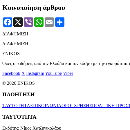
Κοινοποίηση άρθρου
Facebook
X
Viber
WhatsApp
Email
Μοιραστείτε
ΔΙΑΦΗΜΙΣΗ
ΔΙΑΦΗΜΙΣΗ
ENIKOS
Όλες οι ειδήσεις από την Ελλάδα και τον κόσμο με την εγκυρότητα τ
Facebook
X
Instagram
YouTube
Viber
© 2026 ENIKOS
ΠΛΟΗΓΗΣΗ
ΤΑΥΤΟΤΗΤΑ
ΕΠΙΚΟΙΝΩΝΙΑ
ΟΡΟΙ ΧΡΗΣΗΣ
ΠΟΛΙΤΙΚΗ ΠΡΟΣ
ΤΑΥΤΟΤΗΤΑ
Εκδότης:
Νίκος Χατζηνικολάου