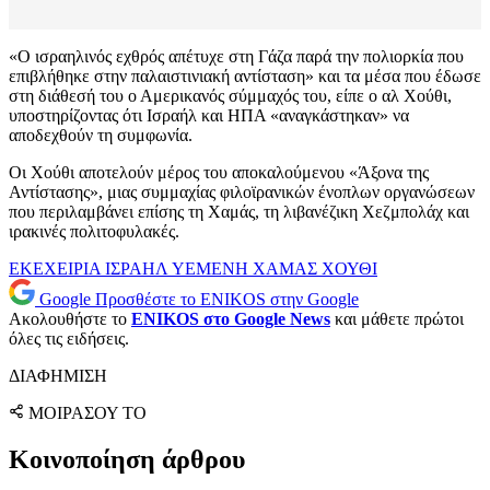
«Ο ισραηλινός εχθρός απέτυχε στη Γάζα παρά την πολιορκία που
επιβλήθηκε στην παλαιστινιακή αντίσταση» και τα μέσα που έδωσε
στη διάθεσή του ο Αμερικανός σύμμαχός του, είπε ο αλ Χούθι,
υποστηρίζοντας ότι Ισραήλ και ΗΠΑ «αναγκάστηκαν» να
αποδεχθούν τη συμφωνία.
Οι Χούθι αποτελούν μέρος του αποκαλούμενου «Άξονα της
Αντίστασης», μιας συμμαχίας φιλοϊρανικών ένοπλων οργανώσεων
που περιλαμβάνει επίσης τη Χαμάς, τη λιβανέζικη Χεζμπολάχ και
ιρακινές πολιτοφυλακές.
ΕΚΕΧΕΙΡΙΑ
ΙΣΡΑΗΛ
ΥΕΜΕΝΗ
ΧΑΜΑΣ
ΧΟΥΘΙ
Google
Προσθέστε το ENIKOS στην Google
Ακολουθήστε το
ENIKOS στο Google News
και μάθετε πρώτοι
όλες τις ειδήσεις.
ΔΙΑΦΗΜΙΣΗ
ΜΟΙΡΑΣΟΥ ΤΟ
Κοινοποίηση άρθρου