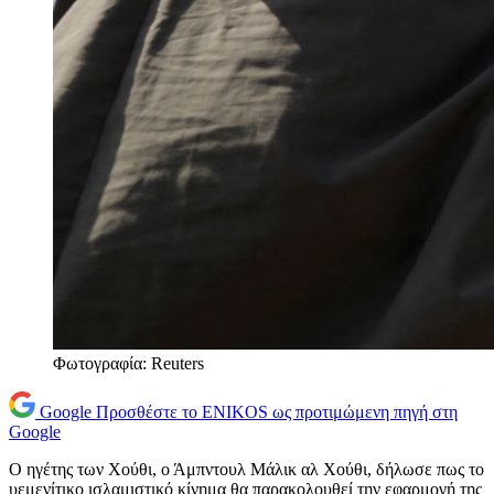
Φωτογραφία: Reuters
Google
Προσθέστε το ENIKOS ως προτιμώμενη πηγή στη
Google
Ο ηγέτης των Χούθι, ο Άμπντουλ Μάλικ αλ Χούθι, δήλωσε πως το
υεμενίτικο ισλαμιστικό κίνημα θα παρακολουθεί την εφαρμογή της