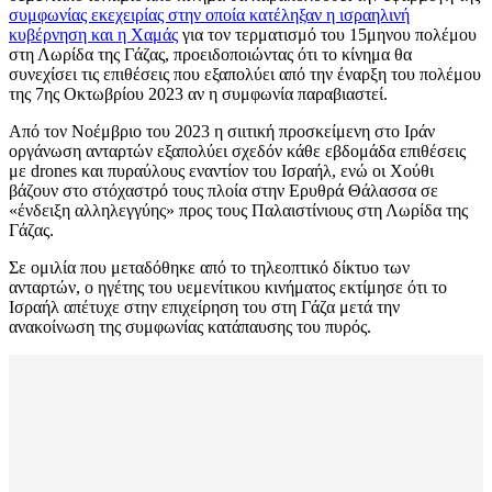
συμφωνίας εκεχειρίας στην οποία κατέληξαν η ισραηλινή
κυβέρνηση και η Χαμάς
για τον τερματισμό του 15μηνου πολέμου
στη Λωρίδα της Γάζας, προειδοποιώντας ότι το κίνημα θα
συνεχίσει τις επιθέσεις που εξαπολύει από την έναρξη του πολέμου
της 7ης Οκτωβρίου 2023 αν η συμφωνία παραβιαστεί.
Από τον Νοέμβριο του 2023 η σιιτική προσκείμενη στο Ιράν
οργάνωση ανταρτών εξαπολύει σχεδόν κάθε εβδομάδα επιθέσεις
με drones και πυραύλους εναντίον του Ισραήλ, ενώ οι Χούθι
βάζουν στο στόχαστρό τους πλοία στην Ερυθρά Θάλασσα σε
«ένδειξη αλληλεγγύης» προς τους Παλαιστίνιους στη Λωρίδα της
Γάζας.
Σε ομιλία που μεταδόθηκε από το τηλεοπτικό δίκτυο των
ανταρτών, ο ηγέτης του υεμενίτικου κινήματος εκτίμησε ότι το
Ισραήλ απέτυχε στην επιχείρηση του στη Γάζα μετά την
ανακοίνωση της συμφωνίας κατάπαυσης του πυρός.