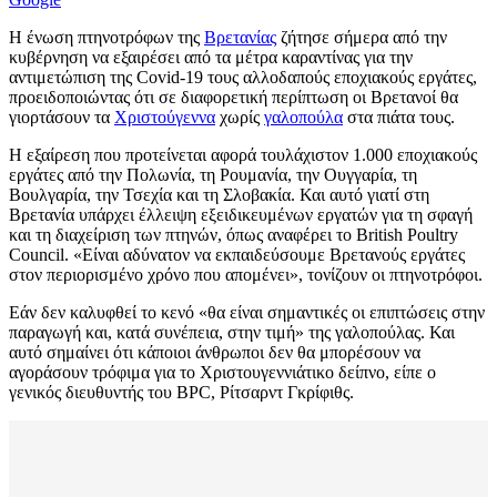
Η ένωση πτηνοτρόφων της
Βρετανίας
ζήτησε σήμερα από την
κυβέρνηση να εξαιρέσει από τα μέτρα καραντίνας για την
αντιμετώπιση της Covid-19 τους αλλοδαπούς εποχιακούς εργάτες,
προειδοποιώντας ότι σε διαφορετική περίπτωση οι Βρετανοί θα
γιορτάσουν τα
Χριστούγεννα
χωρίς
γαλοπούλα
στα πιάτα τους.
Η εξαίρεση που προτείνεται αφορά τουλάχιστον 1.000 εποχιακούς
εργάτες από την Πολωνία, τη Ρουμανία, την Ουγγαρία, τη
Βουλγαρία, την Τσεχία και τη Σλοβακία. Και αυτό γιατί στη
Βρετανία υπάρχει έλλειψη εξειδικευμένων εργατών για τη σφαγή
και τη διαχείριση των πτηνών, όπως αναφέρει το British Poultry
Council. «Είναι αδύνατον να εκπαιδεύσουμε Βρετανούς εργάτες
στον περιορισμένο χρόνο που απομένει», τονίζουν οι πτηνοτρόφοι.
Εάν δεν καλυφθεί το κενό «θα είναι σημαντικές οι επιπτώσεις στην
παραγωγή και, κατά συνέπεια, στην τιμή» της γαλοπούλας. Και
αυτό σημαίνει ότι κάποιοι άνθρωποι δεν θα μπορέσουν να
αγοράσουν τρόφιμα για το Χριστουγεννιάτικο δείπνο, είπε ο
γενικός διευθυντής του BPC, Ρίτσαρντ Γκρίφιθς.