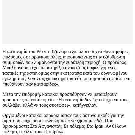
Η αστυνομία του Ρίο ντε Τζανέιρο εξαπολύει συχνά θανατηφόρες
επιδρομές σε παραγκουπόλεις, αποσκοπώντας στην εξάρθρωση
συμμοριών που λυμαίνονται την ευρύτερη περιοχή. Ο πρόεδρος
Μπολσονάρου έχει υποστηρίξει ανοικτά τις αμφιλεγόμενες
τακτικές της αστυνομίας στην εκστρατεία κατά του οργανωμένου
εγκλήματος, λέγοντας χαρακτηριστικά ότι οι συμμορίτες πρέπει να
«πεθαίνουν σαν κατσαρίδες».
Μετά την επιδρομή, κάτοικοι προσπάθησαν να μεταφέρουν
τραυματίες σε νοσοκομείο. «Η αστυνομία δεν έχει στόχο να τους
συλλάβει, αλλά να τους σκοτώσει», κατήγγειλαν.
Οργισμένοι κάτοικοι αποδοκίμασαν τους αστυνομικούς για την
αιματηρή επιχείρηση: «Φοβόμαστε να ζήσουμε εδώ. Πού
βρισκόμαστε; Στο Αφγανιστάν; Σε πόλεμο; Στο Ιράκ; Αν θέλουν
πόλεμο, στείλτε τους στο Ιράκ».