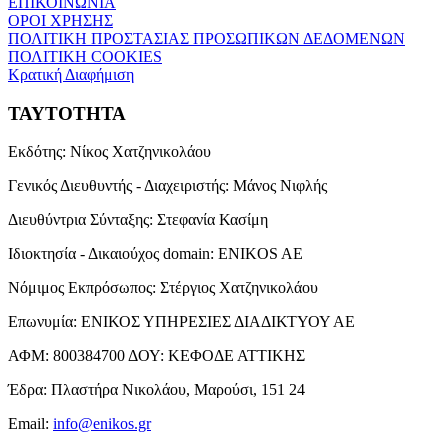
ΕΠΙΚΟΙΝΩΝΙΑ
ΟΡΟΙ ΧΡΗΣΗΣ
ΠΟΛΙΤΙΚΗ ΠΡΟΣΤΑΣΙΑΣ ΠΡΟΣΩΠΙΚΩΝ ΔΕΔΟΜΕΝΩΝ
ΠΟΛΙΤΙΚΗ COOKIES
Κρατική Διαφήμιση
ΤΑΥΤΟΤΗΤΑ
Εκδότης:
Νίκος Χατζηνικολάου
Γενικός Διευθυντής - Διαχειριστής:
Μάνος Νιφλής
Διευθύντρια Σύνταξης:
Στεφανία Κασίμη
Ιδιοκτησία - Δικαιούχος domain:
ENIKOS AE
Νόμιμος Εκπρόσωπος:
Στέργιος Χατζηνικολάου
Επωνυμία:
ΕΝΙΚΟΣ ΥΠΗΡΕΣΙΕΣ ΔΙΑΔΙΚΤΥΟΥ ΑΕ
ΑΦΜ:
800384700
ΔΟΥ:
ΚΕΦΟΔΕ ΑΤΤΙΚΗΣ
Έδρα:
Πλαστήρα Νικολάου, Μαρούσι, 151 24
Email:
info@enikos.gr