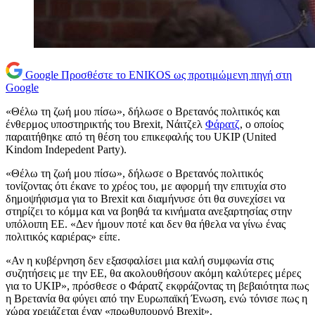
Google
Προσθέστε το ENIKOS ως προτιμώμενη πηγή στη
Google
«Θέλω τη ζωή μου πίσω», δήλωσε ο Βρετανός πολιτικός και
ένθερμος υποστηρικτής του Brexit, Νάιτζελ
Φάρατζ
, ο οποίος
παραιτήθηκε από τη θέση του επικεφαλής του UKIP (United
Kindom Indepedent Party).
«Θέλω τη ζωή μου πίσω», δήλωσε ο Βρετανός πολιτικός
τονίζοντας ότι έκανε το χρέος του, με αφορμή την επιτυχία στο
δημοψήφισμα για το Brexit και διαμήνυσε ότι θα συνεχίσει να
στηρίζει το κόμμα και να βοηθά τα κινήματα ανεξαρτησίας στην
υπόλοιπη ΕΕ. «Δεν ήμουν ποτέ και δεν θα ήθελα να γίνω ένας
πολιτικός καριέρας» είπε.
«Αν η κυβέρνηση δεν εξασφαλίσει μια καλή συμφωνία στις
συζητήσεις με την ΕΕ, θα ακολουθήσουν ακόμη καλύτερες μέρες
για το UKIP», πρόσθεσε ο Φάρατζ εκφράζοντας τη βεβαιότητα πως
η Βρετανία θα φύγει από την Ευρωπαϊκή Ένωση, ενώ τόνισε πως η
χώρα χρειάζεται έναν «πρωθυπουργό Brexit».