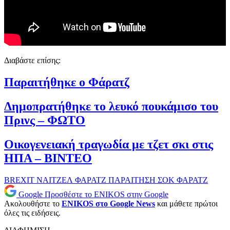
Διαβάστε επίσης:
Παραιτήθηκε ο Φάρατζ
Δημοπρατήθηκε το λευκό πουκάμισο του
Πρινς – ΦΩΤΟ
Οικογενειακή τραγωδία με τζετ σκι στις
ΗΠΑ – ΒΙΝΤΕΟ
BREXIT
ΝΑΙΤΖΕΛ ΦΑΡΑΤΖ
ΠΑΡΑΙΤΗΣΗ
ΣΟΚ
ΦΑΡΑΤΖ
Google
Προσθέστε το ENIKOS στην Google
Ακολουθήστε το
ENIKOS στο Google News
και μάθετε πρώτοι
όλες τις ειδήσεις.