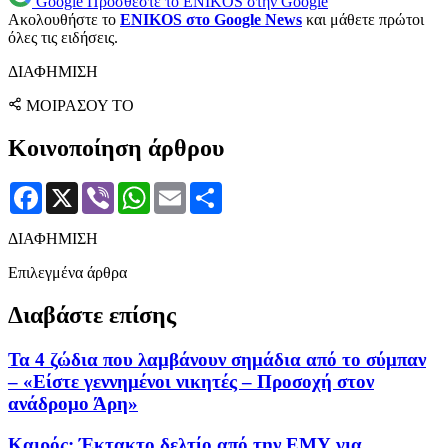
Google
Προσθέστε το ENIKOS στην Google
Ακολουθήστε το
ENIKOS στο Google News
και μάθετε πρώτοι
όλες τις ειδήσεις.
ΔΙΑΦΗΜΙΣΗ
ΜΟΙΡΑΣΟΥ ΤΟ
Κοινοποίηση άρθρου
Facebook
X
Viber
WhatsApp
Email
Μοιραστείτε
ΔΙΑΦΗΜΙΣΗ
Επιλεγμένα άρθρα
Διαβάστε επίσης
Τα 4 ζώδια που λαμβάνουν σημάδια από το σύμπαν
– «Είστε γεννημένοι νικητές – Προσοχή στον
ανάδρομο Άρη»
Καιρός: Έκτακτο δελτίο από την ΕΜΥ για