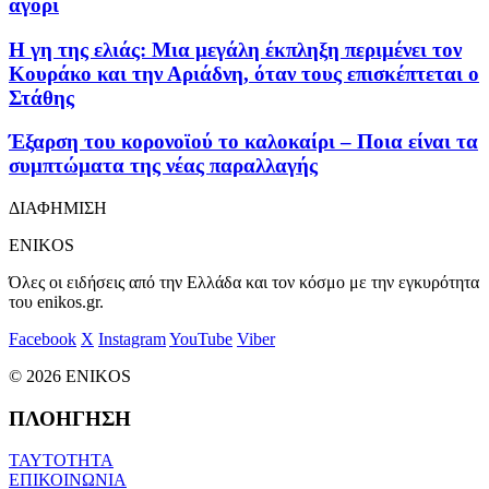
αγόρι
Η γη της ελιάς: Μια μεγάλη έκπληξη περιμένει τον
Κουράκο και την Αριάδνη, όταν τους επισκέπτεται ο
Στάθης
Έξαρση του κορονοϊού το καλοκαίρι – Ποια είναι τα
συμπτώματα της νέας παραλλαγής
ΔΙΑΦΗΜΙΣΗ
ENIKOS
Όλες οι ειδήσεις από την Ελλάδα και τον κόσμο με την εγκυρότητα
του enikos.gr.
Facebook
X
Instagram
YouTube
Viber
© 2026 ENIKOS
ΠΛΟΗΓΗΣΗ
ΤΑΥΤΟΤΗΤΑ
ΕΠΙΚΟΙΝΩΝΙΑ