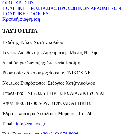
ΟΡΟΙ ΧΡΗΣΗΣ
ΠΟΛΙΤΙΚΗ ΠΡΟΣΤΑΣΙΑΣ ΠΡΟΣΩΠΙΚΩΝ ΔΕΔΟΜΕΝΩΝ
ΠΟΛΙΤΙΚΗ COOKIES
Κρατική Διαφήμιση
ΤΑΥΤΟΤΗΤΑ
Εκδότης:
Νίκος Χατζηνικολάου
Γενικός Διευθυντής - Διαχειριστής:
Μάνος Νιφλής
Διευθύντρια Σύνταξης:
Στεφανία Κασίμη
Ιδιοκτησία - Δικαιούχος domain:
ENIKOS AE
Νόμιμος Εκπρόσωπος:
Στέργιος Χατζηνικολάου
Επωνυμία:
ΕΝΙΚΟΣ ΥΠΗΡΕΣΙΕΣ ΔΙΑΔΙΚΤΥΟΥ ΑΕ
ΑΦΜ:
800384700
ΔΟΥ:
ΚΕΦΟΔΕ ΑΤΤΙΚΗΣ
Έδρα:
Πλαστήρα Νικολάου, Μαρούσι, 151 24
Email:
info@enikos.gr
Τηλ. Επικοινωνίας:
+30 (210) 878-8006