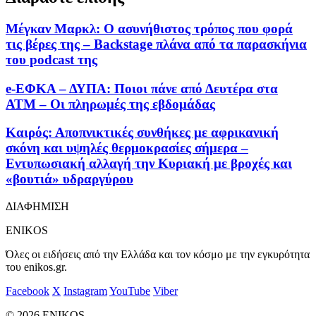
Μέγκαν Μαρκλ: Ο ασυνήθιστος τρόπος που φορά
τις βέρες της – Backstage πλάνα από τα παρασκήνια
του podcast της
e-ΕΦΚΑ – ΔΥΠΑ: Ποιοι πάνε από Δευτέρα στα
ΑΤΜ – Οι πληρωμές της εβδομάδας
Καιρός: Αποπνικτικές συνθήκες με αφρικανική
σκόνη και υψηλές θερμοκρασίες σήμερα –
Εντυπωσιακή αλλαγή την Κυριακή με βροχές και
«βουτιά» υδραργύρου
ΔΙΑΦΗΜΙΣΗ
ENIKOS
Όλες οι ειδήσεις από την Ελλάδα και τον κόσμο με την εγκυρότητα
του enikos.gr.
Facebook
X
Instagram
YouTube
Viber
© 2026 ENIKOS