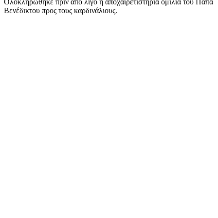
Ολοκληρώθηκε πριν από λίγο η αποχαιρετιστήρια ομιλία του Πάπα
Βενέδικτου προς τους καρδινάλιους.