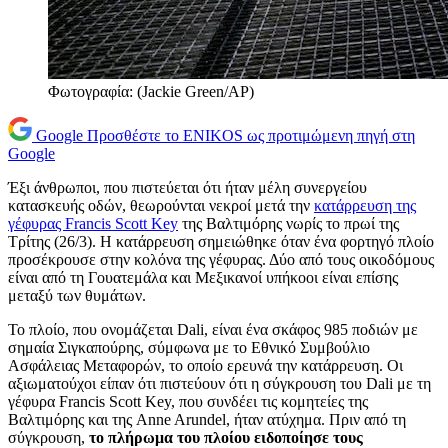
Φωτογραφία: (Jackie Green/AP)
Google
Προσθέστε το ENIKOS ως προτιμώμενη πηγή στη
Google
Έξι άνθρωποι, που πιστεύεται ότι ήταν μέλη συνεργείου
κατασκευής οδών, θεωρούνται νεκροί μετά την
κατάρρευση
της
γέφυρας Francis Scott Key
της Βαλτιμόρης νωρίς το πρωί της
Τρίτης (26/3). Η κατάρρευση σημειώθηκε όταν ένα φορτηγό πλοίο
προσέκρουσε στην κολόνα της γέφυρας. Δύο από τους οικοδόμους
είναι από τη Γουατεμάλα και Μεξικανοί υπήκοοι είναι επίσης
μεταξύ των θυμάτων.
Το πλοίο, που ονομάζεται Dali, είναι ένα σκάφος 985 ποδιών με
σημαία Σιγκαπούρης, σύμφωνα με το Εθνικό Συμβούλιο
Ασφάλειας Μεταφορών, το οποίο ερευνά την κατάρρευση. Οι
αξιωματούχοι είπαν ότι πιστεύουν ότι η σύγκρουση του Dali με τη
γέφυρα Francis Scott Key, που συνδέει τις κομητείες της
Βαλτιμόρης και της Anne Arundel, ήταν ατύχημα. Πριν από τη
σύγκρουση,
το πλήρωμα του πλοίου ειδοποίησε τους