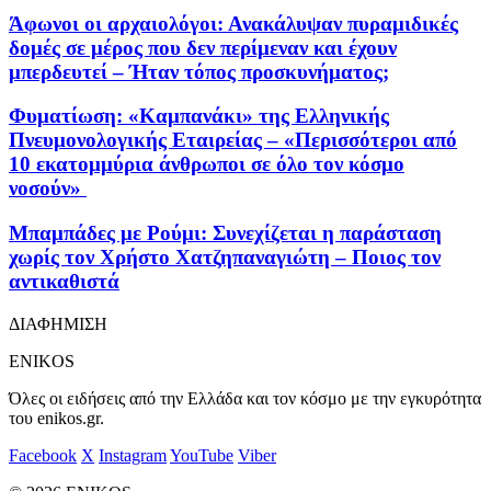
Άφωνοι οι αρχαιολόγοι: Ανακάλυψαν πυραμιδικές
δομές σε μέρος που δεν περίμεναν και έχουν
μπερδευτεί – Ήταν τόπος προσκυνήματος;
Φυματίωση: «Καμπανάκι» της Ελληνικής
Πνευμονολογικής Εταιρείας – «Περισσότεροι από
10 εκατομμύρια άνθρωποι σε όλο τον κόσμο
νοσούν»
Μπαμπάδες με Ρούμι: Συνεχίζεται η παράσταση
χωρίς τον Χρήστο Χατζηπαναγιώτη – Ποιος τον
αντικαθιστά
ΔΙΑΦΗΜΙΣΗ
ENIKOS
Όλες οι ειδήσεις από την Ελλάδα και τον κόσμο με την εγκυρότητα
του enikos.gr.
Facebook
X
Instagram
YouTube
Viber