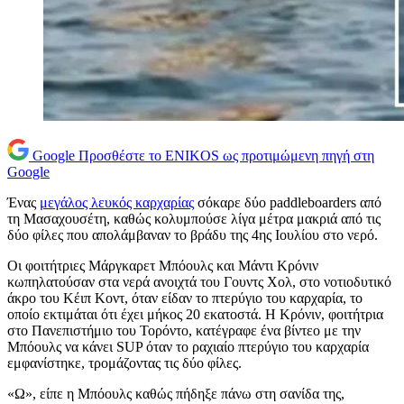
Google
Προσθέστε το ENIKOS ως προτιμώμενη πηγή στη
Google
Ένας
μεγάλος λευκός καρχαρίας
σόκαρε δύο paddleboarders από
τη Μασαχουσέτη, καθώς κολυμπούσε λίγα μέτρα μακριά από τις
δύο φίλες που απολάμβαναν το βράδυ της 4ης Ιουλίου στο νερό.
Οι φοιτήτριες Μάργκαρετ Μπόουλς και Μάντι Κρόνιν
κωπηλατούσαν στα νερά ανοιχτά του Γουντς Χολ, στο νοτιοδυτικό
άκρο του Κέιπ Κοντ, όταν είδαν το πτερύγιο του καρχαρία, το
οποίο εκτιμάται ότι έχει μήκος 20 εκατοστά. Η Κρόνιν, φοιτήτρια
στο Πανεπιστήμιο του Τορόντο, κατέγραφε ένα βίντεο με την
Μπόουλς να κάνει SUP όταν το ραχιαίο πτερύγιο του καρχαρία
εμφανίστηκε, τρομάζοντας τις δύο φίλες.
«Ω», είπε η Μπόουλς καθώς πήδηξε πάνω στη σανίδα της,