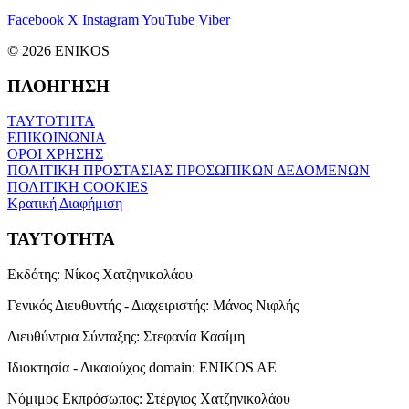
Facebook
X
Instagram
YouTube
Viber
© 2026 ENIKOS
ΠΛΟΗΓΗΣΗ
ΤΑΥΤΟΤΗΤΑ
ΕΠΙΚΟΙΝΩΝΙΑ
ΟΡΟΙ ΧΡΗΣΗΣ
ΠΟΛΙΤΙΚΗ ΠΡΟΣΤΑΣΙΑΣ ΠΡΟΣΩΠΙΚΩΝ ΔΕΔΟΜΕΝΩΝ
ΠΟΛΙΤΙΚΗ COOKIES
Κρατική Διαφήμιση
ΤΑΥΤΟΤΗΤΑ
Εκδότης:
Νίκος Χατζηνικολάου
Γενικός Διευθυντής - Διαχειριστής:
Μάνος Νιφλής
Διευθύντρια Σύνταξης:
Στεφανία Κασίμη
Ιδιοκτησία - Δικαιούχος domain:
ENIKOS AE
Νόμιμος Εκπρόσωπος:
Στέργιος Χατζηνικολάου