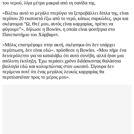
του νερού, λίγα μέτρα μακριά από τη σανίδα της.
«Βλέπω αυτό το μεγάλο πτερύγιο να ξεπροβάλλει δίπλα της, είναι
περίπου 20 εκατοστά έξω από το νερό, κάπως σαρκώδες, γκρι και
σκέφτομαι “Ω, Θεέ μου, αυτός είναι καρχαρίας, πρέπει να
φύγουμε”», δήλωσε η Bowles, η οποία είναι φοιτήτρια στο
Πανεπιστήμιο του Χάρβαρντ.
«Μόλις επιστρέψαμε στην ακτή, σκέφτηκα ότι δεν υπάρχει
περίπτωση, δεν είναι εδώ», πρόσθεσε η Bowles. «Μου πήρε ένα
δευτερόλεπτο για να καταλάβω ότι αυτό συνέβη, αλλά ήταν μια
απόλυτη έκπληξη. Έχω περάσει χρόνο διδάσκοντας θαλάσσια
βιολογία εδώ και κολυμπώντας στον ωκεανό. Σίγουρα δεν
περίμενα ποτέ ότι ένας μεγάλος λευκός καρχαρίας θα
περιπλανιόταν προς το μέρος μου».