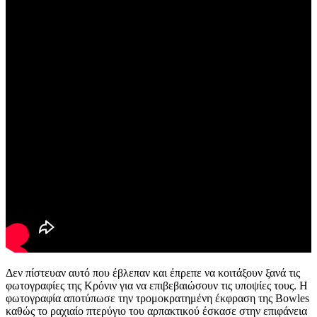
Δεν πίστευαν αυτό που έβλεπαν και έπρεπε να κοιτάξουν ξανά τις
φωτογραφίες της Κρόνιν για να επιβεβαιώσουν τις υποψίες τους. Η
φωτογραφία αποτύπωσε την τρομοκρατημένη έκφραση της Bowles
καθώς το ραχιαίο πτερύγιο του αρπακτικού έσκασε στην επιφάνεια