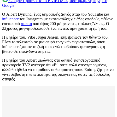
Google
Προσθέστε το ENIKOS ως προτιμώμενη πηγή στη
Google
Ο Albert Dyrlund, ένας δημοφιλής Δανός σταρ του YouTube και
influencer
του Instagram με εκατοντάδες χιλιάδες οπαδούς, πέθανε
έπειτα από
πτώση
από ύψος 200 μέτρων στις ιταλικές Άλπεις. Ο
22χρονος μαγνητοσκοπούσε ένα βίντεο, πριν χάσει τη ζωή του.
Η μητέρα του, Vibe Jørger Jensen, επιβεβαίωσε τον θάνατό του.
Είναι το τελευταίο σε μια σειρά τραγικών περιστατικών, όπου
influencer έχασαν τη ζωή τους ενώ τραβούσαν φωτογραφίες ή
βίντεο σε επικίνδυνα σημεία.
Η μητέρα του Albert μιλώντας στο δανικό ειδησεογραφικό
πρακτορείο TV2 ανέφερε ότι «Είμαστε πολύ στεναχωρημένοι,
αλλά θα ήθελα να το μάθουν οι θαυμαστές του». Επίσης ζήτησε να
γίνει σεβαστή η ιδιωτικότητα της οικογένειας αυτές τις δύσκολες
στιγμές.