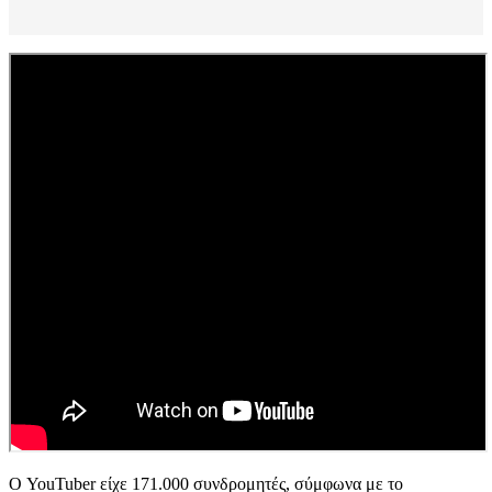
Ο YouTuber είχε 171.000 συνδρομητές, σύμφωνα με το