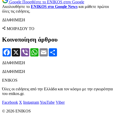
Google
Προσθέστε το ENIKOS στην Google
Ακολουθήστε το
ENIKOS στο Google News
και μάθετε πρώτοι
όλες τις ειδήσεις.
ΔΙΑΦΗΜΙΣΗ
ΜΟΙΡΑΣΟΥ ΤΟ
Κοινοποίηση άρθρου
Facebook
X
Viber
WhatsApp
Email
Μοιραστείτε
ΔΙΑΦΗΜΙΣΗ
ΔΙΑΦΗΜΙΣΗ
ENIKOS
Όλες οι ειδήσεις από την Ελλάδα και τον κόσμο με την εγκυρότητα
του enikos.gr.
Facebook
X
Instagram
YouTube
Viber
© 2026 ENIKOS