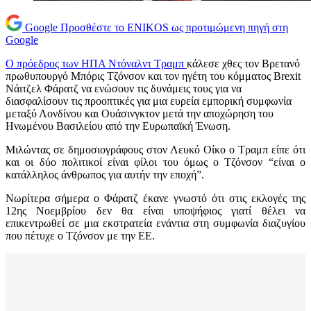
Google
Προσθέστε το ENIKOS ως προτιμώμενη πηγή στη
Google
Ο πρόεδρος των ΗΠΑ Ντόναλντ Τραμπ
κάλεσε χθες τον Βρετανό
πρωθυπουργό Μπόρις Τζόνσον και τον ηγέτη του κόμματος Brexit
Νάιτζελ Φάρατζ να ενώσουν τις δυνάμεις τους για να
διασφαλίσουν τις προοπτικές για μια ευρεία εμπορική συμφωνία
μεταξύ Λονδίνου και Ουάσινγκτον μετά την αποχώρηση του
Ηνωμένου Βασιλείου από την Ευρωπαϊκή Ένωση.
Μιλώντας σε δημοσιογράφους στον Λευκό Οίκο ο Τραμπ είπε ότι
και οι δύο πολιτικοί είναι φίλοι του όμως ο Τζόνσον “είναι ο
κατάλληλος άνθρωπος για αυτήν την εποχή”.
Νωρίτερα σήμερα ο Φάρατζ έκανε γνωστό ότι στις εκλογές της
12ης Νοεμβρίου δεν θα είναι υποψήφιος γιατί θέλει να
επικεντρωθεί σε μια εκστρατεία ενάντια στη συμφωνία διαζυγίου
που πέτυχε ο Τζόνσον με την ΕΕ.