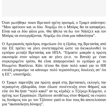
Όταν ρωτήθηκε ποιον Βρετανό ηγέτη προτιμά, ο Τραμπ απάντησε:
“Μου αρέσουν και οι δύο. Νομίζω ότι ο Μπόρις θα τα καταφέρει.
Είναι και οι δύο φίλοι μου. Θα ήθελα να δω τον Νάιτζελ και τον
Μπόρις να συνεργάζονται. Νομίζω ότι είναι μια πιθανότητα”.
Ο Αμερικανός πρόεδρος σημείωσε ότι η έξοδος της Βρετανίας από
την ΕΕ πρέπει να γίνει συντεταγμένα ώστε να διευκολυνθεί το
εμπόριο μεταξύ Βρετανίας και ΗΠΑ. “Είμαστε μακράν η πρώτη
οικονομία στον κόσμο και αν γίνει (σ.σ. το Brexit) με έναν
συγκεκριμένο τρόπο, θα είναι απαγορευτικό το εμπόριο με το
Ηνωμένο Βασίλειο. Κάτι τέτοιο θα ήταν πολύ κακό για το ΗΒ
επειδή μπορούμε να κάνουμε πολύ περισσότερες δουλειές απ’ ότι
η ΕΕ”, υποστήριξε.
Ο Τραμπ παρενέβη για πρώτη φορά στις βρετανικές εκλογές την
περασμένη εβδομάδα, όταν έδωσε συνέντευξη στον Φάρατζ και
είπε ότι θα ήταν “πολύ κακό” αν τις κέρδιζε ο Τζέρεμι Κόρμπιν, ο
ηγέτης των Εργατικών. Πρότεινε αντιθέτως στον Φάρατζ να ενώσει
τις δυνάμεις του με τον Τζόνσον γιατί οι δυο τους θα αποτελούσαν
μια “ακατανίκητη δύναμη”.