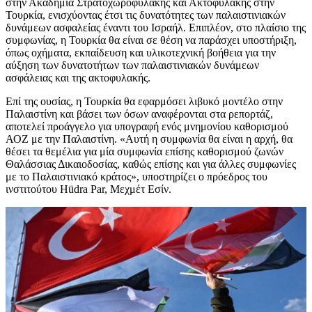
στην Ακαδημία Στρατοχωροφυλακής και Ακτοφυλακής στην
Τουρκία, ενισχύοντας έτσι τις δυνατότητες των παλαιστινιακών
δυνάμεων ασφαλείας έναντι του Ισραήλ. Επιπλέον, στο πλαίσιο της
συμφωνίας, η Τουρκία θα είναι σε θέση να παράσχει υποστήριξη,
όπως οχήματα, εκπαίδευση και υλικοτεχνική βοήθεια για την
αύξηση των δυνατοτήτων των παλαιστινιακών δυνάμεων
ασφάλειας και της ακτοφυλακής.
Επί της ουσίας, η Τουρκία θα εφαρμόσει λιβυκό μοντέλο στην
Παλαιστίνη και βάσει των όσων αναφέρονται στα ρεπορτάζ,
αποτελεί προάγγελο για υπογραφή ενός μνημονίου καθορισμού
ΑΟΖ με την Παλαιστίνη. «Αυτή η συμφωνία θα είναι η αρχή, θα
θέσει τα θεμέλια για μία συμφωνία επίσης καθορισμού ζωνών
Θαλάσσιας Δικαιοδοσίας, καθώς επίσης και για άλλες συμφωνίες
με το Παλαιστινιακό κράτος», υποστηρίζει ο πρόεδρος του
ινστιτούτου Hüdra Par, Μεχμέτ Εσίν.