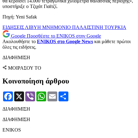
θα κερδίσει 14.000 τετραγωνικά χιλιόμετρα θαλάσσιας περιοχής»,
υποστήριξε ο Τζιχάτ Γιαϊτζί.
Πηγή: Yeni Safak
ΕΙΔΗΣΕΙΣ
ΛΙΒΥΗ
ΜΝΗΜΟΝΙΟ
ΠΑΛΑΙΣΤΙΝΗ
ΤΟΥΡΚΙΑ
Google
Προσθέστε το ENIKOS στην Google
Ακολουθήστε το
ENIKOS στο Google News
και μάθετε πρώτοι
όλες τις ειδήσεις.
ΔΙΑΦΗΜΙΣΗ
ΜΟΙΡΑΣΟΥ ΤΟ
Κοινοποίηση άρθρου
Facebook
X
Viber
WhatsApp
Email
Μοιραστείτε
ΔΙΑΦΗΜΙΣΗ
ΔΙΑΦΗΜΙΣΗ
ENIKOS