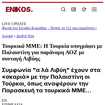
ENIKOS
.
LIVE UPDATE
Φωτιά στο Στεφάνι Κορινθίας – Ήχησε το 112 για ετοιμότητα
»
Αρχική
»
Διεθνή Νέα
Τουρκικά ΜΜΕ: Η Τουρκία υπογράφει με
Παλαιστίνη για παράνομη ΑΟΖ με
συνταγή Λιβύης
Συμφωνία "α λά Λιβύη" έχουν στα
«σκαριά» με την Παλαιστίνη οι
Τούρκοι, όπως αναφέρουν την
Παρασκευή τα τουρκικά ΜΜΕ...
EN
ΕΠΙΜΕΛΕΙΑ