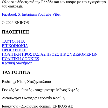
Όλες οι ειδήσεις από την Ελλάδα και τον κόσμο με την εγκυρότητα
του enikos.gr.
Facebook
X
Instagram
YouTube
Viber
© 2026 ENIKOS
ΠΛΟΗΓΗΣΗ
ΤΑΥΤΟΤΗΤΑ
ΕΠΙΚΟΙΝΩΝΙΑ
ΟΡΟΙ ΧΡΗΣΗΣ
ΠΟΛΙΤΙΚΗ ΠΡΟΣΤΑΣΙΑΣ ΠΡΟΣΩΠΙΚΩΝ ΔΕΔΟΜΕΝΩΝ
ΠΟΛΙΤΙΚΗ COOKIES
Κρατική Διαφήμιση
ΤΑΥΤΟΤΗΤΑ
Εκδότης:
Νίκος Χατζηνικολάου
Γενικός Διευθυντής - Διαχειριστής:
Μάνος Νιφλής
Διευθύντρια Σύνταξης:
Στεφανία Κασίμη
Ιδιοκτησία - Δικαιούχος domain:
ENIKOS AE