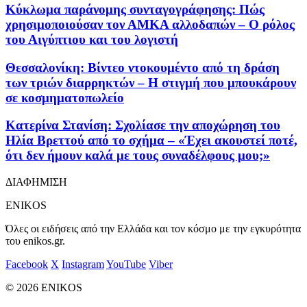
Κύκλωμα παράνομης συνταγογράφησης: Πώς
χρησιμοποιούσαν τον ΑΜΚΑ αλλοδαπών – Ο ρόλος
του Αιγύπτιου και του λογιστή
Θεσσαλονίκη: Βίντεο ντοκουμέντο από τη δράση
των τριών διαρρηκτών – Η στιγμή που μπουκάρουν
σε κοσμηματοπωλείο
Κατερίνα Στανίση: Σχολίασε την αποχώρηση του
Ηλία Βρεττού από το σχήμα – «Έχει ακουστεί ποτέ,
ότι δεν ήμουν καλά με τους συναδέλφους μου;»
ΔΙΑΦΗΜΙΣΗ
ENIKOS
Όλες οι ειδήσεις από την Ελλάδα και τον κόσμο με την εγκυρότητα
του enikos.gr.
Facebook
X
Instagram
YouTube
Viber
© 2026 ENIKOS