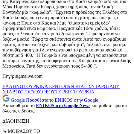
της Κατερίνας Σακελλαροπούλου στο Καστελλόριζο όσο και του
Μάικ Πομπέο στην Κύπρο, χαρακτηρίζοντας την πολιτική
Ερντογάν μία “κωμωδία”. “Έρχεται η πρόεδρος της Ελλάδας στο
Καστελόριζο, που είναι μπροστά από τη μύτη μας και εμείς τί
κάνουμε; Πάμε στο Κας και λέμε ‘είμαστε κι εμείς εδώ’.
Πραγματικά είναι κωμωδία. Πραγματικά! Τόσα χρόνια, τόσες
φορές το λέγαμε ότι τα νησιά εξοπλίζονταν. Τώρα άρχισαν να
βάζουν μυαλό; Τώρα το σκέφτονται αυτό; Αυτό που ονομάζουμε
κράτος, πρέπει να δείχνει και σοβαρότητα”, δήλωσε, ενώ ρώτησε
την κυβέρνηση γιατί δεν ενεργοποιεί το ρωσικό αντιπυραυλικό
σύστημα S-400. “Η Τουρκία είναι υποχρεωμένη να υπερασπιστεί
τα συμφέροντά της, τα συμφέροντα της Κύπρου και της ανατολικής
Μεσογείου. Γιατί δεν ενεργοποιούν τους S-400;”.
Πηγή: sigmalive.com
ΕΛΛΗΝΟΤΟΥΡΚΙΚΑ
ΕΡΝΤΟΓΑΝ
ΚΙΛΙΤΣΝΤΑΡΟΓΛΟΥ
ΝΤΑΒΟΥΤΟΓΛΟΥ
ΟΡΟΥΤΣ ΡΕΙΣ
ΤΟΥΡΚΙΑ
Google
Προσθέστε το ENIKOS στην Google
Ακολουθήστε το
ENIKOS στο Google News
και μάθετε πρώτοι
όλες τις ειδήσεις.
ΔΙΑΦΗΜΙΣΗ
ΜΟΙΡΑΣΟΥ ΤΟ