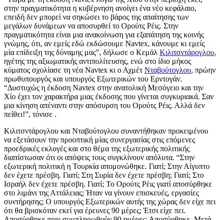
στην πραγματικότητα η κυβέρνηση ανοίγει ένα νέο κεφάλαιο,
επειδή δεν μπορεί να σηκώσει το βάρος της απαίτησης των
μεγάλων δυνάμεων να αποσυρθεί το Ορούτς Ρέις. Στην
πραγματικότητα είναι μια ανακοίνωση για εξαπάτηση της κοινής
γνώμης, ότι, αν εμείς εδώ εκδώσουμε Navtex, κάνουμε κι εμείς
μία επίδειξη της δύναμης μας”, δήλωσε ο Κεμάλ
Κιλιτσντάρογλου
,
ηγέτης της αξιωματικής αντιπολίτευσης, ενώ στο ίδιο μήκος
κύματος σχολίασε τη νέα Navtex κι ο Αχμέτ
Νταβούτογλου
, πρώην
πρωθυπουργός και υπουργός Εξωτερικών του Ερντογάν.
“Δυστυχώς η έκδοση Navtex στην ανατολική Μεσόγειο και την
Χίο έχει τον χαρακτήρα μιας έκδοσης που γίνεται συγκυριακά. Σαν
μια κίνηση απέναντι στην απόσυρση του Ορούτς Ρέις. Αλλά δεν
πείθει!”, τόνισε .
Κιλιτσντάρογλου και Νταβούτογλου συναντήθηκαν προκειμένου
να εξετάσουν την προοπτική μίας συνεργασίας στις επόμενες
προεδρικές εκλογές και στο θέμα της εξωτερικής πολιτικής
διαπίστωσαν ότι οι απόψεις τους συγκλίνουν απόλυτα. “Στην
εξωτερική πολιτική η Τουρκία απομονώθηκε. Γιατί; Στην Αίγυπτο
δεν έχετε πρέσβη. Γιατί; Στη Συρία δεν έχετε πρέσβη; Γιατί; Στο
Ισραήλ δεν έχετε πρέσβη. Γιατί; Το Ορούτς Ρέις γιατί αποσύρθηκε
στο λιμάνι της Αττάλειας; Ήταν να γίνουν επισκευές, εργασίες
συντήρησης; Ο υπουργός Εξωτερικών αυτής της χώρας δεν είχε πει
ότι θα βρισκόταν εκεί για έρευνες 90 μέρες; Έτσι είχε πει.
Αποσύρθηκε πριν συμπληρωθούν 90 ημέρες; Αποσύρθηκε. Μετά