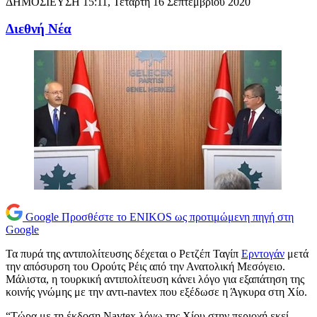
ΔΗΜΟΣΙΕΥΣΗ
15:11, Τετάρτη 16 Σεπτεμβρίου 2020
Διεθνή Νέα
Google
Προσθέστε το ENIKOS ως προτιμώμενη πηγή στη
Google
Τα πυρά της αντιπολίτευσης δέχεται ο Ρετζέπ Ταγίπ
Ερντογάν
μετά
την απόσυρση του Ορούτς Ρέις από την Ανατολική Μεσόγειο.
Μάλιστα, η τουρκική αντιπολίτευση κάνει λόγο για εξαπάτηση της
κοινής γνώμης με την αντι-navtex που εξέδωσε η Άγκυρα στη Χίο.
“Τώρα με τη έκδοση Navtex λόγω της Χίου στην περιοχή εκεί,