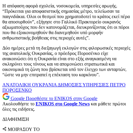
Η απόφαση αφορά σχολεία, νοσοκομεία, υπηρεσίες αρωγής.
“Πρόκειται για αποφασιστικής σημασίας μέτρο, τελείωσαν τα
παιγνιδάκια. Ολοι οι θεσμοί που χρηματοδοτεί το κράτος εκεί πέρα
θα αποσυρθούν”, εξήγησε στο Γαλλικό Πρακτορείο ουκρανός
αξιωματούχος που δεν κατονομάζεται, διευκρινίζοντας ότι οι πόροι
που θα εξοικονομηθούν θα διανεμηθούν υπό μορφήν
ανθρωπιστικής βοήθειας στις περιοχές αυτές”.
Δύο ημέρες μετά τη διεξαγωγή εκλογών στις φιλορωσικές περιοχές
της ανατολικής Ουκρανίας, ο πρόεδρος Ποροσένκο είχε
ανακοινώσει ότι η Ουκρανία είναι στο εξής αναγκασμένη να
σκληρύνει τους τόνους και να απομονώσει στρατιωτικά και
οικονομικά τη ζώνη που βρίσκεται υπό τον έλεγχο των ανταρτών,
“ώστε να μην επιτραπεί η επέκταση του καρκίνου”.
ΑΝΑΤΟΛΙΚΗ ΟΥΚΡΑΝΙΑ
ΔΗΜΟΣΙΕΣ ΥΠΗΡΕΣΙΕΣ
ΠΕΤΡΟ
ΠΟΡΟΣΕΝΚΟ
Google
Προσθέστε το ENIKOS στην Google
Ακολουθήστε το
ENIKOS στο Google News
και μάθετε πρώτοι
όλες τις ειδήσεις.
ΔΙΑΦΗΜΙΣΗ
ΜΟΙΡΑΣΟΥ ΤΟ