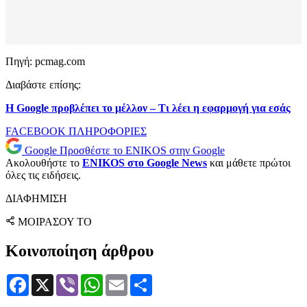
Πηγή: pcmag.com
Διαβάστε επίσης:
Η Google προβλέπει το μέλλον – Τι λέει η εφαρμογή για εσάς
FACEBOOK
ΠΛΗΡΟΦΟΡΙΕΣ
Google
Προσθέστε το ENIKOS στην Google
Ακολουθήστε το
ENIKOS στο Google News
και μάθετε πρώτοι
όλες τις ειδήσεις.
ΔΙΑΦΗΜΙΣΗ
ΜΟΙΡΑΣΟΥ ΤΟ
Κοινοποίηση άρθρου
Facebook
X
Viber
WhatsApp
Email
Μοιραστείτε