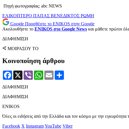
Πηγή φωτογραφίας: abc NEWS
ΕΛΙΚΟΠΤΕΡΟ
ΠΑΠΑΣ ΒΕΝΕΔΙΚΤΟΣ
ΡΩΜΗ
Google
Προσθέστε το ENIKOS στην Google
Ακολουθήστε το
ENIKOS στο Google News
και μάθετε πρώτοι όλες
ΔΙΑΦΗΜΙΣΗ
ΜΟΙΡΑΣΟΥ ΤΟ
Κοινοποίηση άρθρου
Facebook
X
Viber
WhatsApp
Email
Μοιραστείτε
ΔΙΑΦΗΜΙΣΗ
ΔΙΑΦΗΜΙΣΗ
ENIKOS
Όλες οι ειδήσεις από την Ελλάδα και τον κόσμο με την εγκυρότητα τ
Facebook
X
Instagram
YouTube
Viber