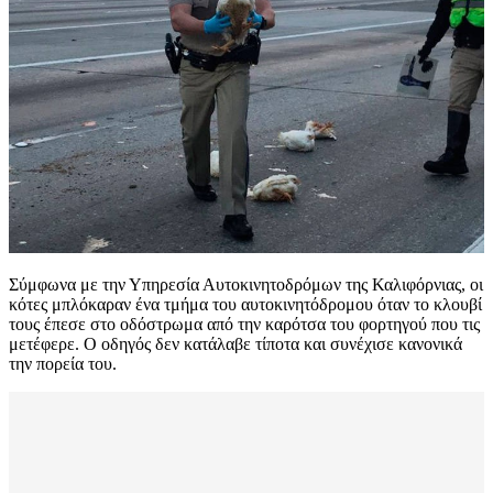
Σύμφωνα με την Υπηρεσία Αυτοκινητοδρόμων της Καλιφόρνιας, οι
κότες μπλόκαραν ένα τμήμα του αυτοκινητόδρομου όταν το κλουβί
τους έπεσε στο οδόστρωμα από την καρότσα του φορτηγού που τις
μετέφερε. Ο οδηγός δεν κατάλαβε τίποτα και συνέχισε κανονικά
την πορεία του.