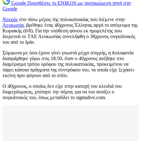
Google
Προσθέστε το ENIKOS ως προτιμώμενη πηγή στη
Google
Νεκρός
στο πίσω μέρος της πολυκατοικίας που διέμενε στην
Λευκωσία
, βρέθηκε ένας 40χρονος Έλληνας αργά το απόγευμα της
Κυριακής (6/8). Για την υπόθεση φόνου εκ προμελέτης που
διερευνά το ΤΑΕ Λευκωσίας συνελήφθη ο 38χρονος συγκάτοικός
του από το Ιράν.
Σύμφωνα με όσα έχουν γίνει γνωστά μέχρι στιγμής, η δολοφονία
διαπράχθηκε γύρω στις 18:50, όταν ο 40χρονος ανέβηκε στο
διαμέρισμα τρίτου ορόφου της πολυκατοικίας, προκειμένου να
πάρει κάποια πράγματα της συντρόφου του, τα οποία είχε ξεχάσει
εκείνη πριν φύγουν από το σπίτι.
Ο 40χρονος, ο οποίος δεν είχε στην κατοχή του κλειδιά του
διαμερίσματος, χτύπησε την πόρτα, για να του ανοίξει ο
συγκάτοικός του, όπως μεταδίδει το sigmalive.com.