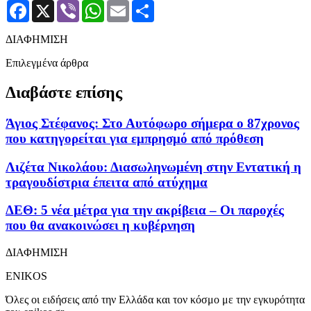
Facebook
X
Viber
WhatsApp
Email
Μοιραστείτε
ΔΙΑΦΗΜΙΣΗ
Επιλεγμένα άρθρα
Διαβάστε επίσης
Άγιος Στέφανος: Στο Αυτόφωρο σήμερα ο 87χρονος
που κατηγορείται για εμπρησμό από πρόθεση
Λιζέτα Νικολάου: Διασωληνωμένη στην Εντατική η
τραγουδίστρια έπειτα από ατύχημα
ΔΕΘ: 5 νέα μέτρα για την ακρίβεια – Οι παροχές
που θα ανακοινώσει η κυβέρνηση
ΔΙΑΦΗΜΙΣΗ
ENIKOS
Όλες οι ειδήσεις από την Ελλάδα και τον κόσμο με την εγκυρότητα