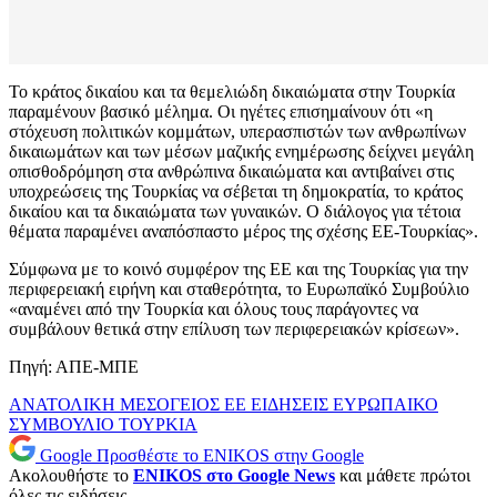
Το κράτος δικαίου και τα θεμελιώδη δικαιώματα στην Τουρκία
παραμένουν βασικό μέλημα. Οι ηγέτες επισημαίνουν ότι «η
στόχευση πολιτικών κομμάτων, υπερασπιστών των ανθρωπίνων
δικαιωμάτων και των μέσων μαζικής ενημέρωσης δείχνει μεγάλη
οπισθοδρόμηση στα ανθρώπινα δικαιώματα και αντιβαίνει στις
υποχρεώσεις της Τουρκίας να σέβεται τη δημοκρατία, το κράτος
δικαίου και τα δικαιώματα των γυναικών. Ο διάλογος για τέτοια
θέματα παραμένει αναπόσπαστο μέρος της σχέσης ΕΕ-Τουρκίας».
Σύμφωνα με το κοινό συμφέρον της ΕΕ και της Τουρκίας για την
περιφερειακή ειρήνη και σταθερότητα, το Ευρωπαϊκό Συμβούλιο
«αναμένει από την Τουρκία και όλους τους παράγοντες να
συμβάλουν θετικά στην επίλυση των περιφερειακών κρίσεων».
Πηγή: ΑΠΕ-ΜΠΕ
ΑΝΑΤΟΛΙΚΗ ΜΕΣΟΓΕΙΟΣ
ΕΕ
ΕΙΔΗΣΕΙΣ
ΕΥΡΩΠΑΙΚΟ
ΣΥΜΒΟΥΛΙΟ
ΤΟΥΡΚΙΑ
Google
Προσθέστε το ENIKOS στην Google
Ακολουθήστε το
ENIKOS στο Google News
και μάθετε πρώτοι
όλες τις ειδήσεις.