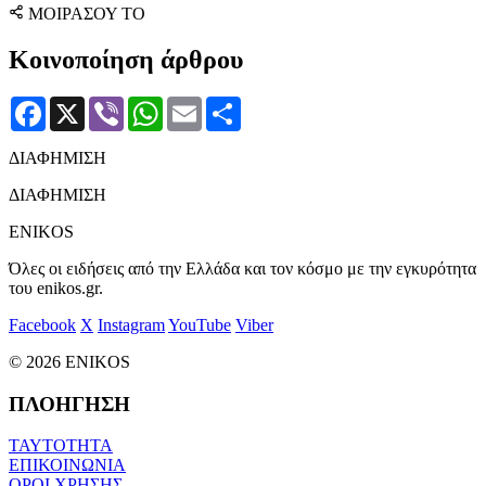
ΜΟΙΡΑΣΟΥ ΤΟ
Κοινοποίηση άρθρου
Facebook
X
Viber
WhatsApp
Email
Μοιραστείτε
ΔΙΑΦΗΜΙΣΗ
ΔΙΑΦΗΜΙΣΗ
ENIKOS
Όλες οι ειδήσεις από την Ελλάδα και τον κόσμο με την εγκυρότητα
του enikos.gr.
Facebook
X
Instagram
YouTube
Viber
© 2026 ENIKOS
ΠΛΟΗΓΗΣΗ
ΤΑΥΤΟΤΗΤΑ
ΕΠΙΚΟΙΝΩΝΙΑ
ΟΡΟΙ ΧΡΗΣΗΣ