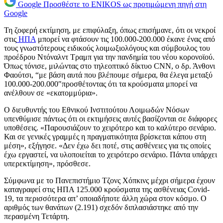
Google
Προσθέστε το ENIKOS ως προτιμώμενη πηγή στη
Google
Τη ζοφερή εκτίμηση, με επιφύλαξη, όπως επισήμανε, ότι οι νεκροί
στις
ΗΠΑ
μπορεί να φτάσουν τις 100.000-200.000 έκανε ένας από
τους γνωστότερους ειδικούς λοιμωξιολόγους και σύμβουλος του
προέδρου Ντόναλντ Τραμπ για την πανδημία του νέου κορονοϊού.
Όπως τόνισε, μιλώντας στο τηλεοπτικό δίκτυο CNN, ο δρ. Άνθονι
Φαούτσι, “με βάση αυτά που βλέπουμε σήμερα, θα έλεγα μεταξύ
100.000-200.000″προσθέτοντας ότι τα κρούσματα μπορεί να
ανέλθουν σε «εκατομμύρια».
Ο διευθυντής του Εθνικού Ινστιτούτου Λοιμωδών Νόσων
υπενθύμισε πάντως ότι οι εκτιμήσεις αυτές βασίζονται σε διάφορες
υποθέσεις. «Παρουσιάζουν το χειρότερο και το καλύτερο σενάριο.
Και σε γενικές γραμμές η πραγματικότητα βρίσκεται κάπου στη
μέση», εξήγησε. «Δεν έχω δει ποτέ, στις ασθένειες για τις οποίες
έχω εργαστεί, να υλοποιείται το χειρότερο σενάριο. Πάντα υπάρχει
υπερεκτίμηση», πρόσθεσε.
Σύμφωνα με το Πανεπιστήμιο Τζονς Χόπκινς μέχρι σήμερα έχουν
καταγραφεί στις ΗΠΑ 125.000 κρούσματα της ασθένειας Covid-
19, τα περισσότερα απ’ οποιαδήποτε άλλη χώρα στον κόσμο. Ο
αριθμός των θανάτων (2.191) σχεδόν διπλασιάστηκε από την
περασμένη Τετάρτη.