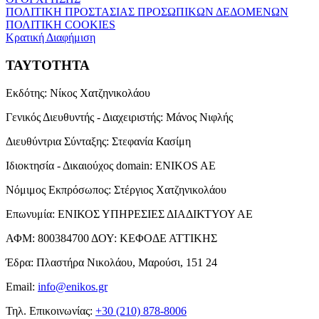
ΠΟΛΙΤΙΚΗ ΠΡΟΣΤΑΣΙΑΣ ΠΡΟΣΩΠΙΚΩΝ ΔΕΔΟΜΕΝΩΝ
ΠΟΛΙΤΙΚΗ COOKIES
Κρατική Διαφήμιση
ΤΑΥΤΟΤΗΤΑ
Εκδότης:
Νίκος Χατζηνικολάου
Γενικός Διευθυντής - Διαχειριστής:
Μάνος Νιφλής
Διευθύντρια Σύνταξης:
Στεφανία Κασίμη
Ιδιοκτησία - Δικαιούχος domain:
ENIKOS AE
Νόμιμος Εκπρόσωπος:
Στέργιος Χατζηνικολάου
Επωνυμία:
ΕΝΙΚΟΣ ΥΠΗΡΕΣΙΕΣ ΔΙΑΔΙΚΤΥΟΥ ΑΕ
ΑΦΜ:
800384700
ΔΟΥ:
ΚΕΦΟΔΕ ΑΤΤΙΚΗΣ
Έδρα:
Πλαστήρα Νικολάου, Μαρούσι, 151 24
Email:
info@enikos.gr
Τηλ. Επικοινωνίας:
+30 (210) 878-8006