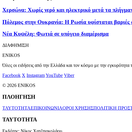
Χερσώνα: Χωρίς νερό και ηλεκτρικό μετά τα πλήγμα
Πόλεμος στην Ουκρανία: Η Ρωσία υφίσταται βαριές α
Νέα Κυψέλη: Φωτιά σε υπόγειο διαμέρισμα
ΔΙΑΦΗΜΙΣΗ
ENIKOS
Όλες οι ειδήσεις από την Ελλάδα και τον κόσμο με την εγκυρότητα τ
Facebook
X
Instagram
YouTube
Viber
© 2026 ENIKOS
ΠΛΟΗΓΗΣΗ
ΤΑΥΤΟΤΗΤΑ
ΕΠΙΚΟΙΝΩΝΙΑ
ΟΡΟΙ ΧΡΗΣΗΣ
ΠΟΛΙΤΙΚΗ ΠΡΟΣ
ΤΑΥΤΟΤΗΤΑ
Εκδότης:
Νίκος Χατζηνικολάου