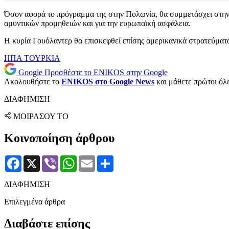
Όσον αφορά το πρόγραμμα της στην Πολωνία, θα συμμετάσχει στην
αμυντικών προμηθειών και για την ευρωπαϊκή ασφάλεια.
Η κυρία Γουόλαντερ θα επισκεφθεί επίσης αμερικανικά στρατεύματ
ΗΠΑ
ΤΟΥΡΚΙΑ
Google
Προσθέστε το ENIKOS στην Google
Ακολουθήστε το
ENIKOS στο Google News
και μάθετε πρώτοι όλες
ΔΙΑΦΗΜΙΣΗ
ΜΟΙΡΑΣΟΥ ΤΟ
Κοινοποίηση άρθρου
Facebook
X
Viber
WhatsApp
Email
Μοιραστείτε
ΔΙΑΦΗΜΙΣΗ
Επιλεγμένα άρθρα
Διαβάστε επίσης