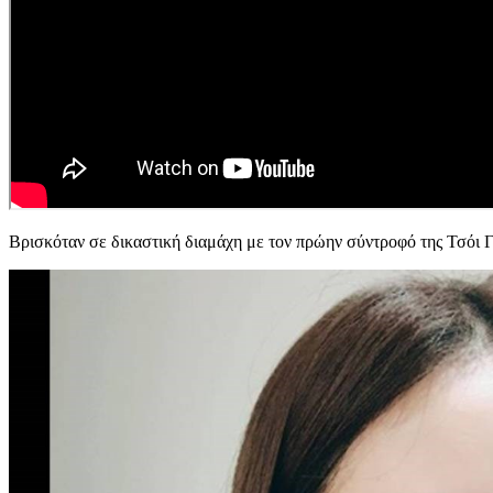
Βρισκόταν σε δικαστική διαμάχη με τον πρώην σύντροφό της Τσόι Γι