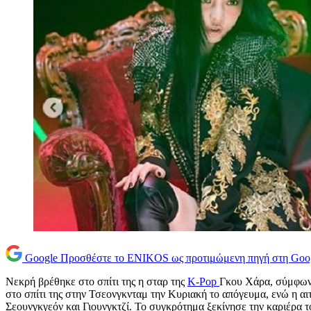
Google
Προσθέστε το ENIKOS ως προτιμώμενη πηγή στη Goo
Νεκρή βρέθηκε στο σπίτι της η σταρ της
K-Pop
Γκου Χάρα, σύμφωνα
στο σπίτι της στην Τσεονγκνταμ την Κυριακή το απόγευμα, ενώ η αιτ
Σεουνγκγεόν και Γιουνγκτζί. Το συγκρότημα ξεκίνησε την καριέρα τ