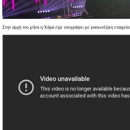
Στην αρχή του μήνα η Χάρα είχε υπογράψει με γιαπωνέζικη εταιρεί