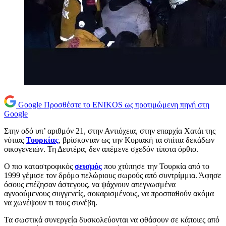
Google
Προσθέστε το ENIKOS ως προτιμώμενη πηγή στη
Google
Στην οδό υπ’ αριθμόν 21, στην Αντιόχεια, στην επαρχία Χατάι της
νότιας
Τουρκίας
, βρίσκονταν ως την Κυριακή τα σπίτια δεκάδων
οικογενειών. Τη Δευτέρα, δεν απέμενε σχεδόν τίποτα όρθιο.
Ο πιο καταστροφικός
σεισμός
που χτύπησε την Τουρκία από το
1999 γέμισε τον δρόμο πελώριους σωρούς από συντρίμμια. Άφησε
όσους επέζησαν άστεγους, να ψάχνουν απεγνωσμένα
αγνοούμενους συγγενείς, σοκαρισμένους, να προσπαθούν ακόμα
να χωνέψουν τι τους συνέβη.
Τα σωστικά συνεργεία δυσκολεύονται να φθάσουν σε κάποιες από