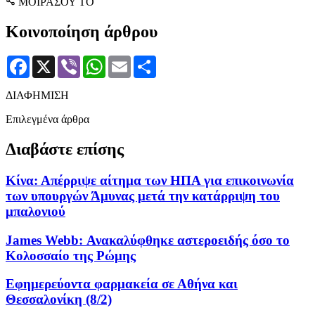
ΜΟΙΡΑΣΟΥ ΤΟ
Κοινοποίηση άρθρου
Facebook
X
Viber
WhatsApp
Email
Μοιραστείτε
ΔΙΑΦΗΜΙΣΗ
Επιλεγμένα άρθρα
Διαβάστε επίσης
Κίνα: Απέρριψε αίτημα των ΗΠΑ για επικοινωνία
των υπουργών Άμυνας μετά την κατάρριψη του
μπαλονιού
James Webb: Ανακαλύφθηκε αστεροειδής όσο το
Κολοσσαίο της Ρώμης
Εφημερεύοντα φαρμακεία σε Αθήνα και
Θεσσαλονίκη (8/2)